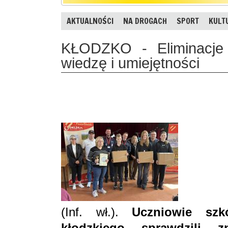
AKTUALNOŚCI
NA DROGACH
SPORT
KULT
KŁODZKO - Eliminacje 
wiedzę i umiejętności
(Inf. wł.).
Uczniowie sz
kłodzkiego sprawdzili 