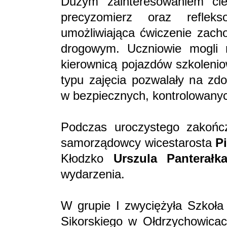
Dużym zainteresowaniem cie
precyzomierz oraz refleks
umożliwiająca ćwiczenie zach
drogowym. Uczniowie mogli 
kierownicą pojazdów szkolenio
typu zajęcia pozwalały na zd
w bezpiecznych, kontrolowany
Podczas uroczystego zakończ
samorządowcy wicestarosta
P
Kłodzko
Urszula Panterałk
wydarzenia.
W grupie I zwyciężyła Szkoł
Sikorskiego w Ołdrzychowicac