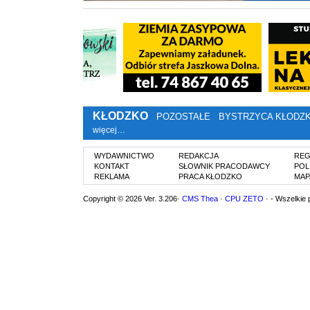
KŁODZKO
POZOSTAŁE
BYSTRZYCA KŁODZ
więcej…
WYDAWNICTWO
REDAKCJA
REG
KONTAKT
SŁOWNIK PRACODAWCY
POL
REKLAMA
PRACA KŁODZKO
MAP
Copyright © 2026 Ver. 3.206·
CMS Thea
·
CPU ZETO
· - Wszelkie