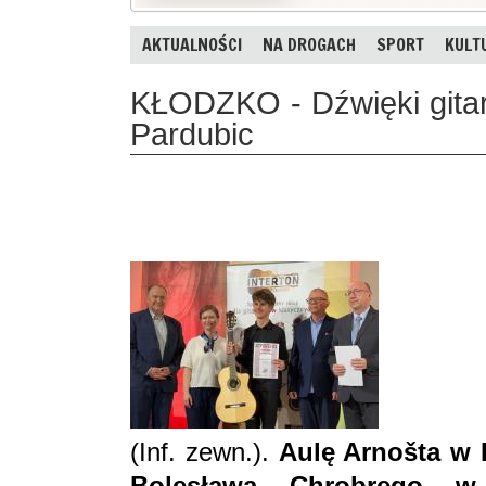
AKTUALNOŚCI
NA DROGACH
SPORT
KULT
KŁODZKO - Dźwięki gitar
Pardubic
(Inf. zewn.).
Aulę Arnošta w 
Bolesława Chrobrego w