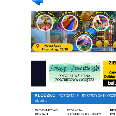
KŁODZKO
POZOSTAŁE
BYSTRZYCA KŁODZ
więcej…
WYDAWNICTWO
REDAKCJA
REG
KONTAKT
SŁOWNIK PRACODAWCY
POL