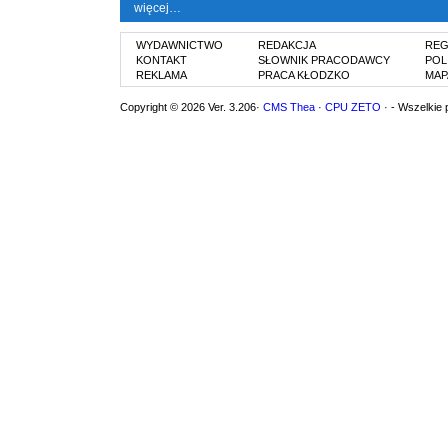
więcej…
WYDAWNICTWO
REDAKCJA
REG
KONTAKT
SŁOWNIK PRACODAWCY
POL
REKLAMA
PRACA KŁODZKO
MAP
Copyright © 2026 Ver. 3.206·
CMS Thea
·
CPU ZETO
· - Wszelkie