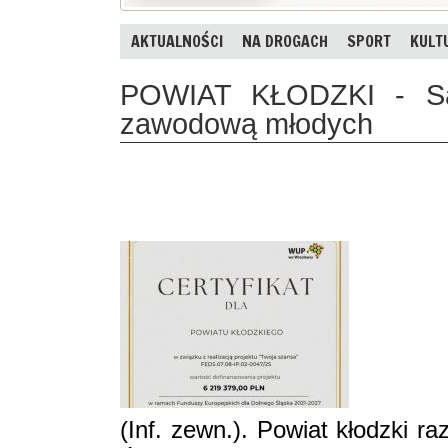
AKTUALNOŚCI
NA DROGACH
SPORT
KULT
POWIAT KŁODZKI - Są 
zawodową młodych
(Inf. zewn.). Powiat kłodzki 