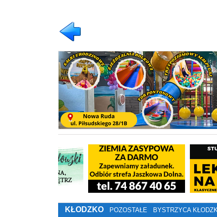
KŁODZKO
POZOSTAŁE
BYSTRZYCA KŁODZ