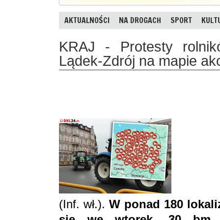
AKTUALNOŚCI
NA DROGACH
SPORT
KULT
KRAJ - Protesty rolni
Lądek-Zdrój na mapie akc
(Inf. wł.).
W ponad 180 lokali
się we wtorek, 30 bm. 