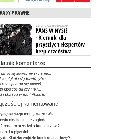
RADY PRAWNE
ostatnie komentarze
szniki są faktycznie w cieniu...
k to pięknie się bawić, tylko...
może sprzeda się jakiejś...
mi ktoś coś da czy nie?...
kto płaci za wodę? Płacę to...
najczęściej komentowane
ycięska wizja fortu „Owcza Góra”
rysta niechaj tu nie zagląda
ferendum przeciwko burmistrzowi?
nepid o pływalni
y do Kłodzka wejdzie komisarz rządowy?