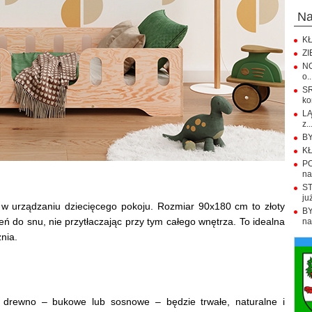
n
KŁ
ZI
NO
o..
S
ko
LĄ
z..
BY
KŁ
PO
na.
ST
już
i w urządzaniu dziecięcego pokoju. Rozmiar 90x180 cm to złoty
BY
ń do snu, nie przytłaczając przy tym całego wnętrza. To idealna
na
nia.
e drewno – bukowe lub sosnowe – będzie trwałe, naturalne i