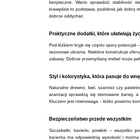
bezpieczne. Warto sprawdzić stabilność st
krawędzie to podstawa, podobnie jak dobry ma
dobrze oddychać.
Praktyczne dodatki, które ułatwiają ży
Pod łóżkiem kryje się często spory potencja
sezonowe ubrania. Niektóre konstrukcje oferu
zabawy. Dobrze przemyślany mebel może pełni
Styl i kolorystyka, która pasuje do wnę
Naturalne drewno, biel, szarości czy pastel
aranżacji sprawdzą się stonowane barwy, a b
Kluczem jest równowaga – łóżko powinno komp
Bezpieczeństwo przede wszystkim
Szczebelki, barierki, powłoki – wszystko p
barierka ma odpowiednią wysokość i można 