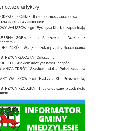
ajnowsze artykuły
ODZKO - >>Orlik<< dla społeczności Jurandowa
EMIA KŁODZKA - Kulturalnik
WY WALISZÓW > gm. Bystrzyca Kł. - Nie zapominają
.
REBRNA GÓRA > gm. Stoszowice - Dożynki z
ncertami i...
DEK-ZDRÓJ - Wciąż poszukują rzeźby Nepomucena
.
STRZYCA KŁODZKA - Ogłoszenie
ODZKO - Szlakiem dawnych hoteli i gospód
LANICA-ZDRÓJ - Szachowa stolica Polski zaprasza
..
ARY WALISZÓW > gm. Bystrzyca Kł. - Przez wioskę
...
STRZYCA KŁODZKA - Proekologiczne przedszkole
biera...