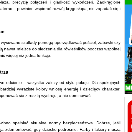
elaża, precyzję połączeń i gładkość wykończeń. Zaokrąglone
terac – powinien wspierać rozwój kręgosłupa, nie zapadać się i
cie
ł – wysuwane szuflady pomogą uporządkować pościel, zabawki czy
ją nawet miejsce do siedzenia dla rówieśników podczas wspólnej
ć więcej niż jedną funkcję.
trza
owe odcienie – wszystko zależy od stylu pokoju. Dla spokojnych
ardziej wyraziste kolory wniosą energię i dziecięcy charakter.
onować się z resztą wystroju, a nie dominować.
owinno spełniać aktualne normy bezpieczeństwa. Dobrze, jeśli
ją zdemontować, gdy dziecko podrośnie. Farby i lakiery muszą