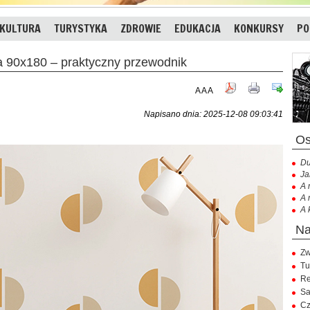
KULTURA
TURYSTYKA
ZDROWIE
EDUKACJA
KONKURSY
PO
ka 90x180 – praktyczny przewodnik
A
A
A
Napisano dnia: 2025-12-08 09:03:41
Du
Ja
A 
A 
A 
Zw
Tu
Re
Sa
Cz