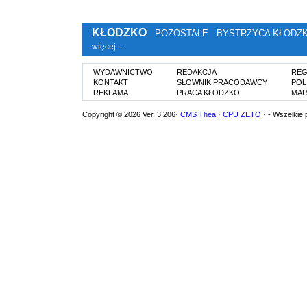
KŁODZKO
POZOSTAŁE
BYSTRZYCA KŁODZ
więcej…
WYDAWNICTWO
REDAKCJA
REG
KONTAKT
SŁOWNIK PRACODAWCY
POL
REKLAMA
PRACA KŁODZKO
MAP
Copyright © 2026 Ver. 3.206·
CMS Thea
·
CPU ZETO
· - Wszelkie