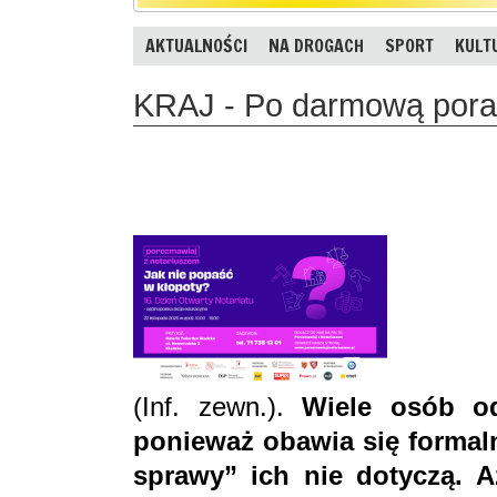
AKTUALNOŚCI
NA DROGACH
SPORT
KULT
KRAJ - Po darmową porad
(Inf. zewn.).
Wiele osób o
ponieważ obawia się formaln
sprawy” ich nie dotyczą. 