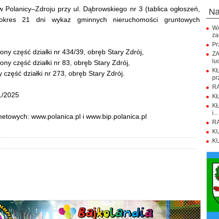
w Polanicy–Zdroju przy ul. Dąbrowskiego nr 3 (tablica ogłoszeń,
n
 okres 21 dni wykaz gminnych nieruchomości gruntowych
WA
za
Pr
y część działki nr 434/39, obręb Stary Zdrój,
ZA
lu
y część działki nr 83, obręb Stary Zdrój,
K
zęść działki nr 273, obręb Stary Zdrój.
pr
RA
1/2025
KŁ
KŁ
i...
etowych: www.polanica.pl i www.bip.polanica.pl
RA
KU
KU