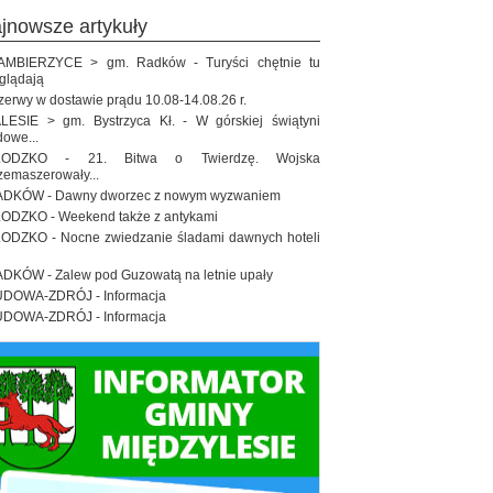
ajnowsze artykuły
MBIERZYCE > gm. Radków - Turyści chętnie tu
glądają
zerwy w dostawie prądu 10.08-14.08.26 r.
LESIE > gm. Bystrzyca Kł. - W górskiej świątyni
dowe...
ŁODZKO - 21. Bitwa o Twierdzę. Wojska
zemaszerowały...
DKÓW - Dawny dworzec z nowym wyzwaniem
ODZKO - Weekend także z antykami
ODZKO - Nocne zwiedzanie śladami dawnych hoteli
DKÓW - Zalew pod Guzowatą na letnie upały
DOWA-ZDRÓJ - Informacja
DOWA-ZDRÓJ - Informacja