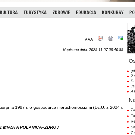
KULTURA
TURYSTYKA
ZDROWIE
EDUKACJA
KONKURSY
PO
A
A
A
Napisano dnia: 2025-11-07 08:40:55
gd
2 
Du
Ja
A 
 sierpnia 1997 r. o gospodarce nieruchomościami (Dz.U. z 2024 r.
Zw
Tu
Re
Z MIASTA POLANICA–ZDRÓJ
Sa
Cz