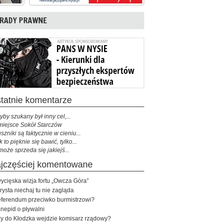
RADY PRAWNE
ostatnie komentarze
yby szukany był inny cel,...
miejsce Sokół Starczów
szniki są faktycznie w cieniu...
k to pięknie się bawić, tylko...
może sprzeda się jakiejś...
najczęściej komentowane
ycięska wizja fortu „Owcza Góra”
rysta niechaj tu nie zagląda
ferendum przeciwko burmistrzowi?
nepid o pływalni
y do Kłodzka wejdzie komisarz rządowy?