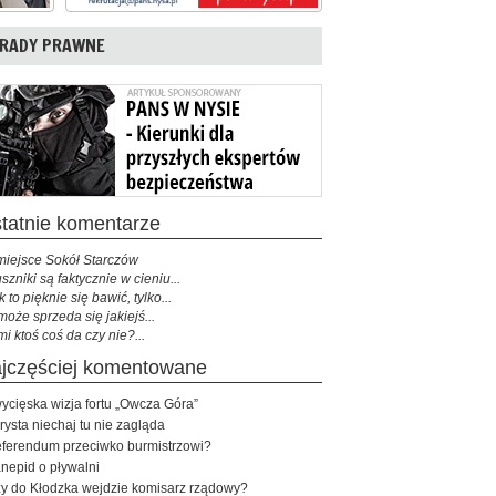
RADY PRAWNE
ostatnie komentarze
miejsce Sokół Starczów
szniki są faktycznie w cieniu...
k to pięknie się bawić, tylko...
może sprzeda się jakiejś...
mi ktoś coś da czy nie?...
najczęściej komentowane
ycięska wizja fortu „Owcza Góra”
rysta niechaj tu nie zagląda
ferendum przeciwko burmistrzowi?
nepid o pływalni
y do Kłodzka wejdzie komisarz rządowy?