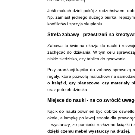
Jeśli maluch dzieli pokój z rodzeństwem, dob
Np. zamiast jednego dużego biurka, lepszy
konfliktów i sprzyja skupieniu.
Strefa zabawy - przestrzeń na kreaty
Zabawa to świetna okazja do nauki i rozwoju
zachęcać do działania. W tym celu sprawdzą
niskie siedzisko, czy tablica do rysowania.
Przy aranżacji kącika do zabawy sprawdzą 
regały, które pozwolą maluchowi na samodzi
o książki, gry planszowe, czy materiały 
oraz potrzeb dziecka.
Miejsce do nauki - na co zwrócić uwa
Kącik do nauki powinien być dobrze oświetlo
oknie, a lampkę po lewej stronie dla praworę
– wystarczy, że pomieści rozłożone książki 
dzięki czemu mebel wystarczy na dłużej.