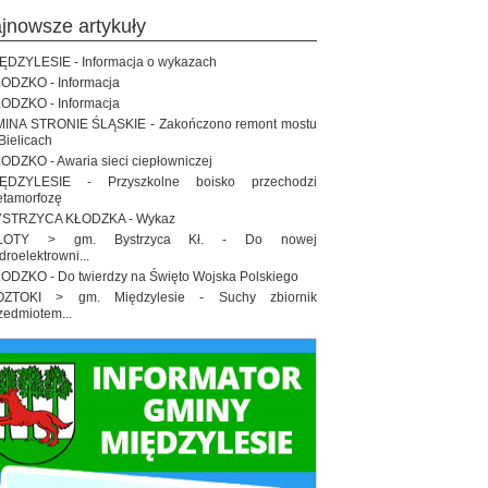
ajnowsze artykuły
ĘDZYLESIE - Informacja o wykazach
ODZKO - Informacja
ODZKO - Informacja
INA STRONIE ŚLĄSKIE - Zakończono remont mostu
Bielicach
ODZKO - Awaria sieci ciepłowniczej
IĘDZYLESIE - Przyszkolne boisko przechodzi
tamorfozę
STRZYCA KŁODZKA - Wykaz
ŁOTY > gm. Bystrzyca Kł. - Do nowej
droelektrowni...
ODZKO - Do twierdzy na Święto Wojska Polskiego
OZTOKI > gm. Międzylesie - Suchy zbiornik
zedmiotem...