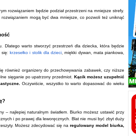
rym rozwiązaniem będzie podział przestrzeni na mniejsze strefy.
m rozwiązaniem mogą być dwa mniejsze, co pozwoli też uniknąć
wność
. Dlatego warto stworzyć przestrzeń dla dziecka, która będzie
 się:
krzesełko i stolik dla dzieci
, miękki dywan, mata piankowa,
się również organizery do przechowywania zabawek, czy niższe
elne sięganie po upatrzony przedmiot.
Kącik możesz uzupełnić
plastyczne.
Oczywiście, wszystko to warto dopasować do wieku
gę?
ny – najlepiej naturalnym światłem. Biurko możesz ustawić przy
cznych i po prawej dla leworęcznych. Blat nie musi być zbyt duży
i zeszyty. Możesz zdecydować się na
regulowany model biurka,