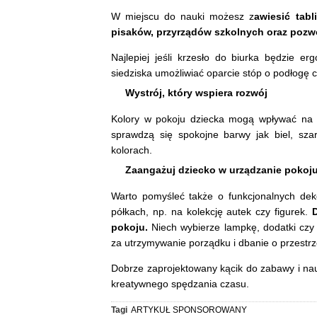
W miejscu do nauki możesz z
awiesić tabl
pisaków, przyrządów szkolnych oraz pozw
Najlepiej jeśli krzesło do biurka będzie 
siedziska umożliwiać oparcie stóp o podłogę
Wystrój, który wspiera rozwój
Kolory w pokoju dziecka mogą wpływać na na
sprawdzą się spokojne barwy jak biel, sza
kolorach.
Zaangażuj dziecko w urządzanie pokoj
Warto pomyśleć także o funkcjonalnych dek
półkach, np. na kolekcję autek czy figurek.
D
pokoju.
Niech wybierze lampkę, dodatki czy 
za utrzymywanie porządku i dbanie o przestr
Dobrze zaprojektowany kącik do zabawy i na
kreatywnego spędzania czasu.
Tagi
ARTYKUŁ SPONSOROWANY