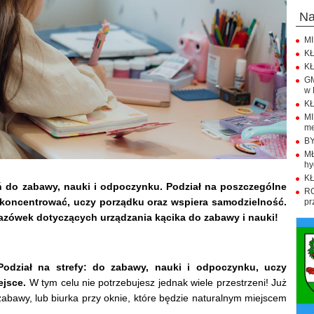
n
MI
KŁ
KŁ
GM
w 
KŁ
M
me
BY
M
hy
KŁ
eń do zabawy, nauki i odpoczynku. Podział na poszczególne
R
skoncentrować, uczy porządku oraz wspiera samodzielność.
pr
kazówek dotyczących urządzania kącika do zabawy i nauki!
odział na strefy: do zabawy, nauki i odpoczynku, uczy
ejsce.
W tym celu nie potrzebujesz jednak wiele przestrzeni! Już
abawy, lub biurka przy oknie, które będzie naturalnym miejscem