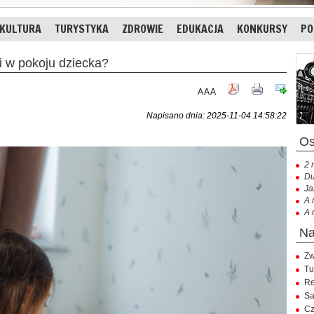
KULTURA
TURYSTYKA
ZDROWIE
EDUKACJA
KONKURSY
PO
i w pokoju dziecka?
A
A
A
Napisano dnia: 2025-11-04 14:58:22
2 
Du
Ja
A 
A 
Zw
Tu
Re
Sa
Cz