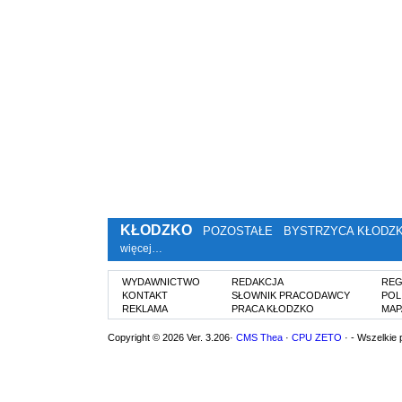
KŁODZKO
POZOSTAŁE
BYSTRZYCA KŁODZ
więcej…
WYDAWNICTWO
REDAKCJA
REG
KONTAKT
SŁOWNIK PRACODAWCY
POL
REKLAMA
PRACA KŁODZKO
MAP
Copyright © 2026 Ver. 3.206·
CMS Thea
·
CPU ZETO
· - Wszelkie