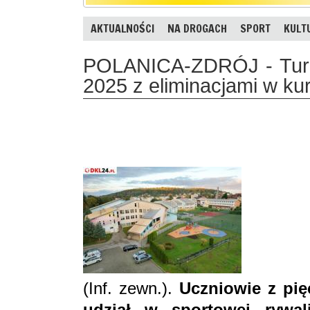
AKTUALNOŚCI
NA DROGACH
SPORT
KULT
POLANICA-ZDRÓJ - Turni
2025 z eliminacjami w kur
(Inf. zewn.).
Uczniowie z pi
udział w sportowej rywal