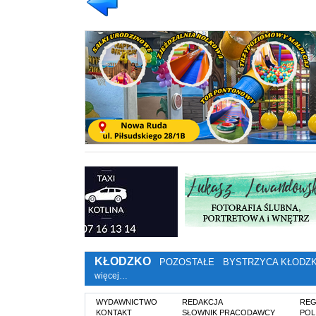
KŁODZKO
POZOSTAŁE
BYSTRZYCA KŁODZ
więcej…
WYDAWNICTWO
REDAKCJA
REG
KONTAKT
SŁOWNIK PRACODAWCY
POL