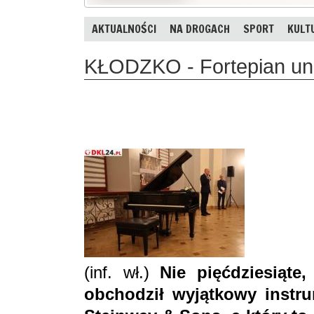
AKTUALNOŚCI
NA DROGACH
SPORT
KULT
KŁODZKO - Fortepian unik
(inf. wł.)
Nie pięćdziesiąte
obchodził wyjątkowy instrum