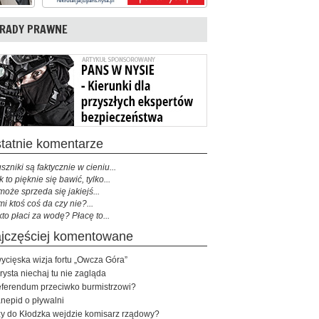
RADY PRAWNE
ostatnie komentarze
szniki są faktycznie w cieniu...
k to pięknie się bawić, tylko...
może sprzeda się jakiejś...
mi ktoś coś da czy nie?...
kto płaci za wodę? Płacę to...
najczęściej komentowane
ycięska wizja fortu „Owcza Góra”
rysta niechaj tu nie zagląda
ferendum przeciwko burmistrzowi?
nepid o pływalni
y do Kłodzka wejdzie komisarz rządowy?