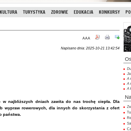
KULTURA
TURYSTYKA
ZDROWIE
EDUKACJA
KONKURSY
PO
A
A
A
Napisano dnia: 2025-10-21 13:42:54
Du
Ja
A 
A 
A 
 w najbliższych dniach zawita do nas trochę ciepła. Dla
Zw
b wypraw rowerowych, dla innych do skorzystania z ofert
Tu
do państwa.
Re
Sa
Cz