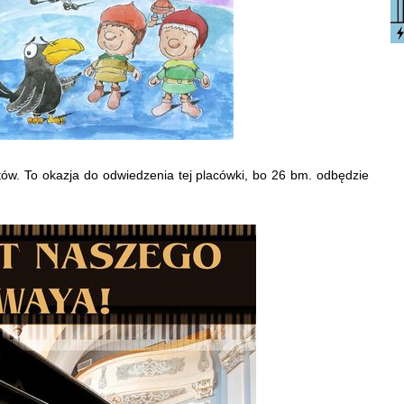
ów. To okazja do odwiedzenia tej placówki, bo 26 bm. odbędzie