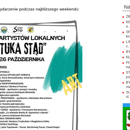
n
ydarzenie podczas najbliższego weekendu:
ZI
NO
o..
S
ko
LĄ
z..
BY
KŁ
PO
na.
ST
już
BY
na
SU
st.