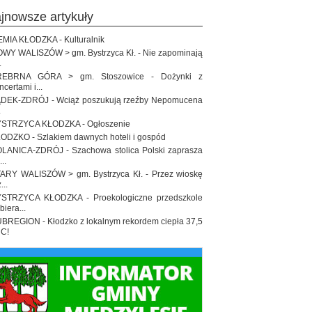
ajnowsze artykuły
EMIA KŁODZKA - Kulturalnik
WY WALISZÓW > gm. Bystrzyca Kł. - Nie zapominają
.
REBRNA GÓRA > gm. Stoszowice - Dożynki z
ncertami i...
DEK-ZDRÓJ - Wciąż poszukują rzeźby Nepomucena
.
STRZYCA KŁODZKA - Ogłoszenie
ODZKO - Szlakiem dawnych hoteli i gospód
LANICA-ZDRÓJ - Szachowa stolica Polski zaprasza
..
ARY WALISZÓW > gm. Bystrzyca Kł. - Przez wioskę
...
STRZYCA KŁODZKA - Proekologiczne przedszkole
biera...
BREGION - Kłodzko z lokalnym rekordem ciepła 37,5
 C!