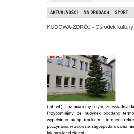
AKTUALNOŚCI
NA DROGACH
SPORT
KUDOWA-ZDRÓJ - Ośrodek kultury o
(Inf. wł.). Już pisaliśmy o tym, że wyładnia
Przypomnijmy, że budynek poddano termomo
wypełniono pump trackiem i terenem rekr
poczynania w zakresie zagospodarowania nie
jak najwięcej zieleni.