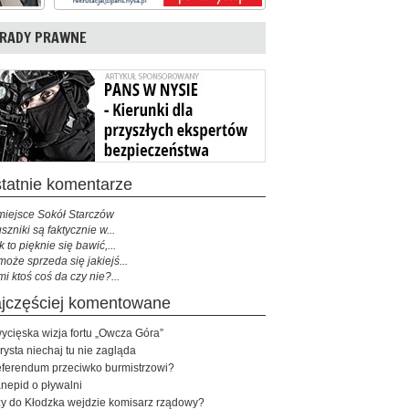
RADY PRAWNE
ostatnie komentarze
miejsce Sokół Starczów
szniki są faktycznie w...
k to pięknie się bawić,...
może sprzeda się jakiejś...
mi ktoś coś da czy nie?...
najczęściej komentowane
ycięska wizja fortu „Owcza Góra”
rysta niechaj tu nie zagląda
ferendum przeciwko burmistrzowi?
nepid o pływalni
y do Kłodzka wejdzie komisarz rządowy?