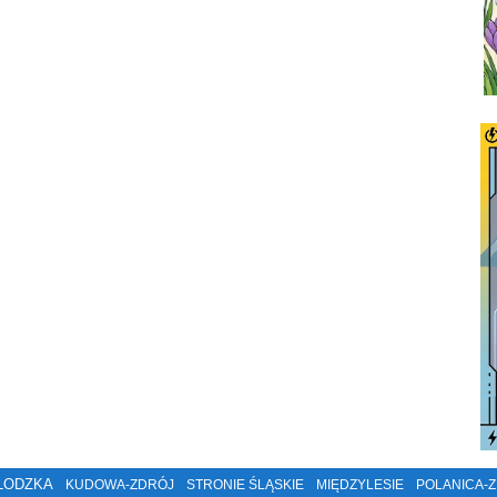
ŁODZKA
KUDOWA-ZDRÓJ
STRONIE ŚLĄSKIE
MIĘDZYLESIE
POLANICA-