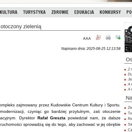
KULTURA
TURYSTYKA
ZDROWIE
EDUKACJA
KONKURSY
PO
toczony zielenią
A
A
A
Napisano dnia: 2025-08-25 12:13:58
2 
Du
Ja
A 
A 
ł kompleks zajmowany przez Kudowskie Centrum Kultury i Sportu.
Zw
dernizacji, czyniąc go bardziej przytulnym, zaś otoczenie
Tu
eacyjnym. Dyrektor
Rafał Greszta
powiedział nam, że dalsze
Re
ruchomości sprowadzą się do tego, aby zachować w jej obrębie
Sa
Cz