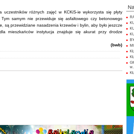
n
a uczestników różnych zajęć w KCKiS-ie wykorzysta się płyty
RA
. Tym samym nie przewiduje się asfaltowego czy betonowego
KU
e, są przewidziane nasadzenia krzewów i bylin, aby było jeszcze
KU
 dla mieszkańców instytucja znajduje się akurat przy drodze
KU
BY
(bwb)
MI
KŁ
KŁ
GM
w..
KŁ