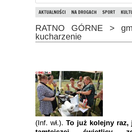
AKTUALNOŚCI
NA DROGACH
SPORT
KULT
RATNO GÓRNE > gm. 
kucharzenie
(Inf. wł.).
To już kolejny raz
tamtejszej świetlicy z