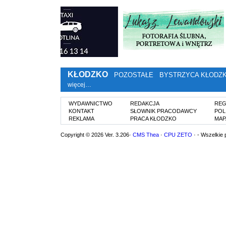
KŁODZKO
POZOSTAŁE
BYSTRZYCA KŁODZ
więcej…
WYDAWNICTWO
REDAKCJA
REG
KONTAKT
SŁOWNIK PRACODAWCY
POL
REKLAMA
PRACA KŁODZKO
MAP
Copyright © 2026 Ver. 3.206·
CMS Thea
·
CPU ZETO
· - Wszelkie