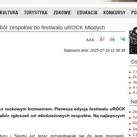
KULTURA
TURYSTYKA
ZDROWIE
EDUKACJA
KONKURSY
PO
r zespołów do festiwalu uROCK Młodych
A
A
A
Napisano dnia: 2025-07-16 11:38:38
2 
Du
Ja
A 
A 
to rockowym brzmieniem. Pierwsza edycja festiwalu uROCK
Zw
nabór zgłoszeń od młodzieżowych zespołów. Na najlepszych
Tu
Re
Sa
Cz
ltury i Sportu już teraz przygotowuje się do jego mocnego,