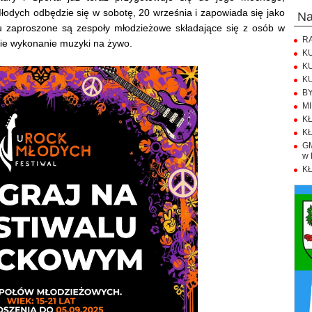
dych odbędzie się w sobotę, 20 września i zapowiada się jako
n
u zaproszone są zespoły młodzieżowe składające się z osób w
RA
kie wykonanie muzyki na żywo.
KU
KU
KU
BY
MI
KŁ
KŁ
GM
w 
KŁ