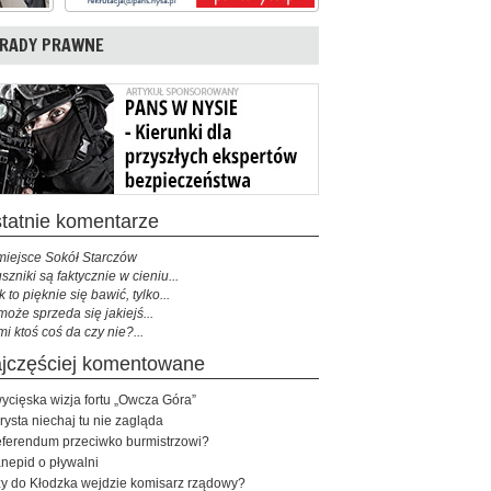
RADY PRAWNE
ostatnie komentarze
miejsce Sokół Starczów
szniki są faktycznie w cieniu...
k to pięknie się bawić, tylko...
może sprzeda się jakiejś...
mi ktoś coś da czy nie?...
najczęściej komentowane
ycięska wizja fortu „Owcza Góra”
rysta niechaj tu nie zagląda
ferendum przeciwko burmistrzowi?
nepid o pływalni
y do Kłodzka wejdzie komisarz rządowy?