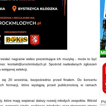
rzesłać nagranie wideo prezentujące ich muzykę - może to być
res: kontakt@urockmlodych.pl. Spośród nadesłanych zgłoszeń
wstępnej selekcji.
 się 20 września, bezpośrednio przed finałem. Do koncertu
zych formacji, które wystąpią przed publicznością w ramach
dy, które mają wspierać dalszy rozwój młodych zespołów. Wśród
p
wa, nagranie singla, realizacja teledysku oraz stworzenie strony