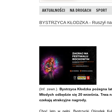
AKTUALNOŚCI
NA DROGACH
SPORT
BYSTRZYCA KŁODZKA - Ruszył nabó
(Inf. zewn.).
Bystrzyca Kłodzka pożegna la
Młodych odbędzie się 20 września. Trwa 
czekają atrakcyjne nagrody.
Choć lato w pełni, Bystrzycki Ośrodek Ku