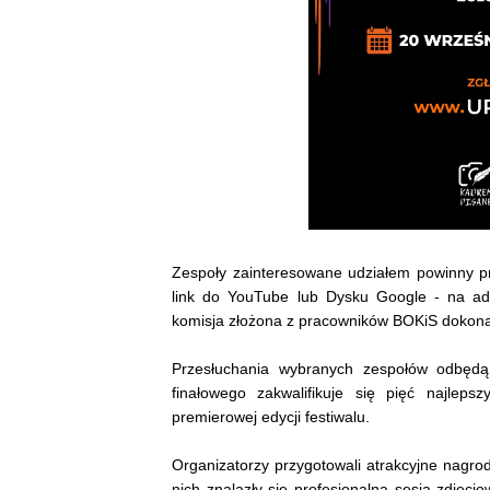
Zespoły zainteresowane udziałem powinny p
link do YouTube lub Dysku Google - na ad
komisja złożona z pracowników BOKiS dokona 
Przesłuchania wybranych zespołów odbędą
finałowego zakwalifikuje się pięć najleps
premierowej edycji festiwalu.
Organizatorzy przygotowali atrakcyjne nagro
nich znalazły się profesjonalna sesja zdjęcio