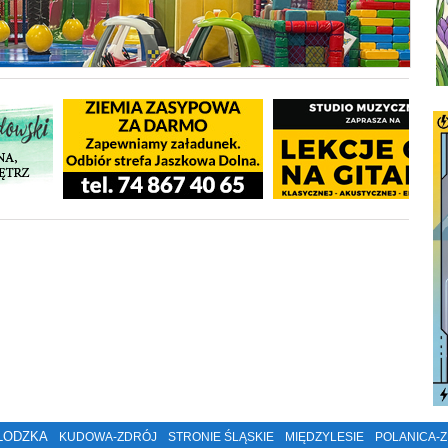
ŁODZKA
KUDOWA-ZDRÓJ
STRONIE ŚLĄSKIE
MIĘDZYLESIE
POLANICA-