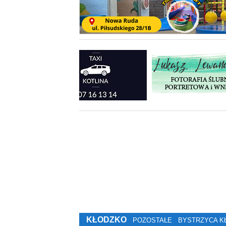
KŁODZKO
POZOSTAŁE
BYSTRZYCA K