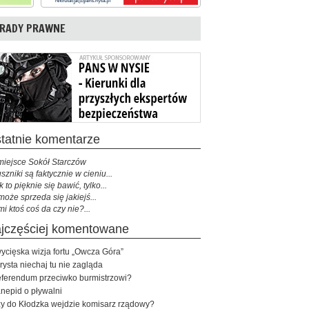
RADY PRAWNE
ostatnie komentarze
miejsce Sokół Starczów
szniki są faktycznie w cieniu...
k to pięknie się bawić, tylko...
może sprzeda się jakiejś...
mi ktoś coś da czy nie?...
najczęściej komentowane
ycięska wizja fortu „Owcza Góra”
rysta niechaj tu nie zagląda
ferendum przeciwko burmistrzowi?
nepid o pływalni
y do Kłodzka wejdzie komisarz rządowy?