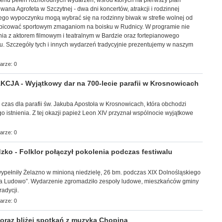
ekend pełen różnorodnych wydarzeń, wśród których na pierwszy plan
ana Agrofeta w Szczytnej - dwa dni koncertów, atrakcji i rodzinnej
ego wypoczynku mogą wybrać się na rodzinny biwak w strefie wolnej od
ibicować sportowym zmaganiom na boisku w Rudnicy. W programie nie
ia z aktorem filmowym i teatralnym w Bardzie oraz fortepianowego
u. Szczegóły tych i innych wydarzeń tradycyjnie prezentujemy w naszym
arze: 0
JA - Wyjątkowy dar na 700-lecie parafii w Krosnowicach
y czas dla parafii św. Jakuba Apostoła w Krosnowicach, która obchodzi
go istnienia. Z tej okazji papież Leon XIV przyznał wspólnocie wyjątkowe
arze: 0
ko - Folklor połączył pokolenia podczas festiwalu
ec wypełniły Żelazno w minioną niedzielę, 26 bm. podczas XIX Dolnośląskiego
 na Ludowo”. Wydarzenie zgromadziło zespoły ludowe, mieszkańców gminy
adycji.
arze: 0
raz bliżej spotkań z muzyką Chopina