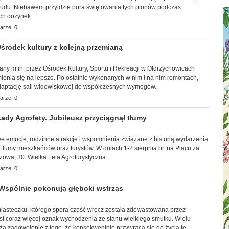
trudu. Niebawem przyjdzie pora świętowania tych plonów podczas
ch dożynek.
arze: 0
rodek kultury z kolejną przemianą
wany m.in. przez Ośrodek Kultury, Sportu i Rekreacji w Ołdrzychowicach
ienia się na lepsze. Po ostatnio wykonanych w nim i na nim remontach,
adaptację sali widowiskowej do współczesnych wymogów.
arze: 0
ady Agrofety. Jubileusz przyciągnął tłumy
towe emocje, rodzinne atrakcje i wspomnienia związane z historią wydarzenia
 tłumy mieszkańców oraz turystów. W dniach 1-2 sierpnia br. na Placu za
zowa, 30. Wielka Feta Agroturystyczna.
arze: 0
Wspólnie pokonują głęboki wstrząs
 miasteczku, którego spora część wręcz została zdewastowana przez
st coraz więcej oznak wychodzenia ze stanu wielkiego smutku. Wielu
ża zadowolenie z tego, że konsekwentnie przywraca się do życia te