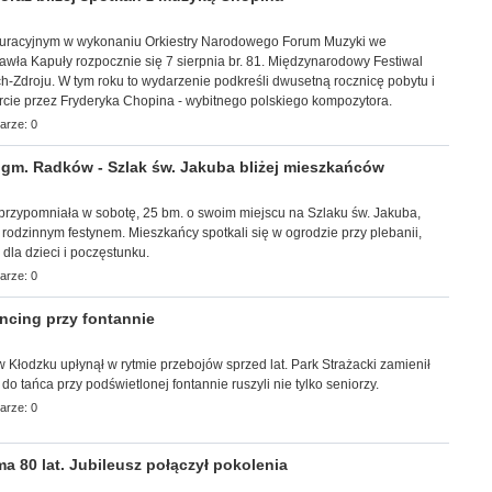
uracyjnym w wykonaniu Orkiestry Narodowego Forum Muzyki we
wła Kapuły rozpocznie się 7 sierpnia br. 81. Międzynarodowy Festiwal
-Zdroju. W tym roku to wydarzenie podkreśli dwusetną rocznicę pobytu i
rcie przez Fryderyka Chopina - wybitnego polskiego kompozytora.
arze: 0
m. Radków - Szlak św. Jakuba bliżej mieszkańców
a przypomniała w sobotę, 25 bm. o swoim miejscu na Szlaku św. Jakuba,
z rodzinnym festynem. Mieszkańcy spotkali się w ogrodzie przy plebanii,
i dla dzieci i poczęstunku.
arze: 0
cing przy fontannie
r w Kłodzku upłynął w rytmie przebojów sprzed lat. Park Strażacki zamienił
 do tańca przy podświetlonej fontannie ruszyli nie tylko seniorzy.
arze: 0
 80 lat. Jubileusz połączył pokolenia