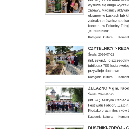
(Inf. wł.). Przed nami we
wysuwa się długo wyczekiw
zabawy. Miłośnicy aktywn
ekranów w Laskach lub k
zabraknie również spotkan
koncertu w Polanicy-Zdroj
„Kulturalniku”.
Kategoria:
kultura
Koment
CZYTELNICY > REDAKC
Środa, 2026-07-29
(Inf. zewn.). To szczególn
jubileusz 700-lecia swoje
przywileje duchowe.
Kategoria:
kultura
Koment
ŻELAZNO > gm. Kłodz
Środa, 2026-07-29
(Inf. wł.). Muzyka i tani
Festiwalu Folkloru „Lato
Kłodzko oraz miłośników tr
Kategoria:
kultura
Koment
DUSZNIKI-ZDRÓJ - Co