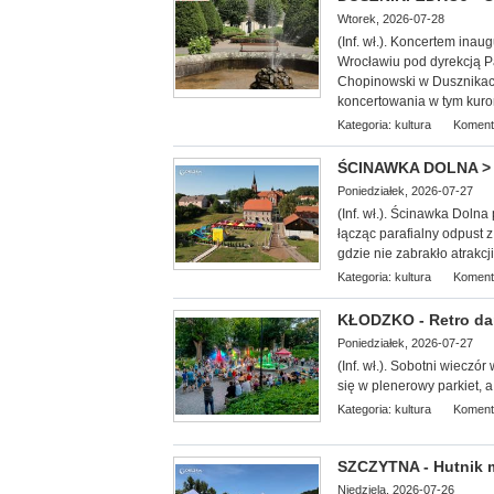
Wtorek, 2026-07-28
(Inf. wł.). Koncerte
m inaug
Wrocławiu pod dyrekcją Pa
Chopinowski w Dusznikach
koncertowania w tym kuro
Kategoria:
kultura
Koment
ŚCINAWKA DOLNA > g
Poniedziałek, 2026-07-27
(Inf. wł.). Ścinawka Doln
łącząc parafialny odpust 
gdzie nie zabrakło atrakcj
Kategoria:
kultura
Koment
KŁODZKO - Retro dan
Poniedziałek, 2026-07-27
(Inf. wł.). Sobotni wieczó
się w plenerowy parkiet, a
Kategoria:
kultura
Koment
SZCZYTNA - Hutnik ma
Niedziela, 2026-07-26