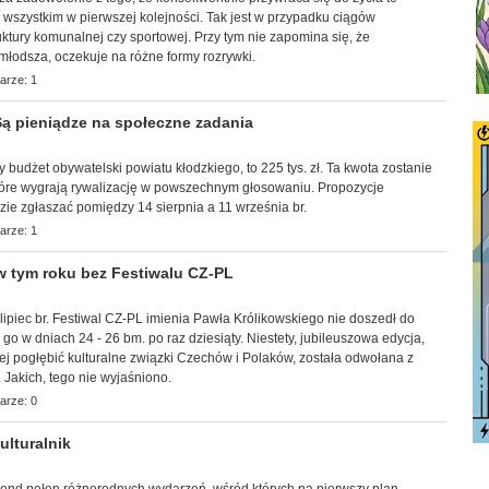
ć wszystkim w pierwszej kolejności. Tak jest w przypadku ciągów
uktury komunalnej czy sportowej. Przy tym nie zapomina się, że
młodsza, oczekuje na różne formy rozrywki.
arze: 1
ą pieniądze na społeczne zadania
ny budżet obywatelski powiatu kłodzkiego, to 225 tys. zł. Ta kwota zostanie
tóre wygrają rywalizację w powszechnym głosowaniu. Propozycje
ie zgłaszać pomiędzy 14 sierpnia a 11 września br.
arze: 1
 tym roku bez Festiwalu CZ-PL
lipiec br. Festiwal CZ-PL imienia Pawła Królikowskiego nie doszedł do
go w dniach 24 - 26 bm. po raz dziesiąty. Niestety, jubileuszowa edycja,
iej pogłębić kulturalne związki Czechów i Polaków, została odwołana z
 Jakich, tego nie wyjaśniono.
arze: 0
lturalnik