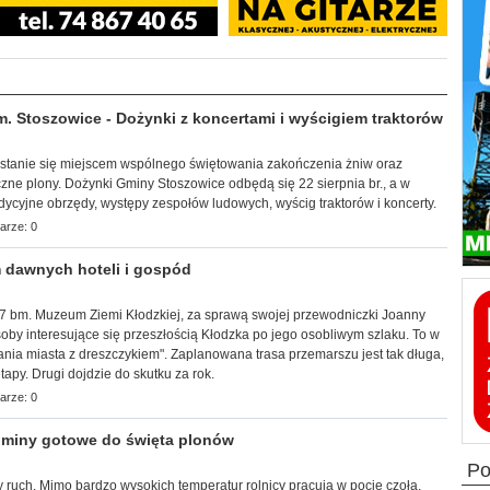
Stoszowice - Dożynki z koncertami i wyścigiem traktorów
a stanie się miejscem wspólnego świętowania zakończenia żniw oraz
zne plony. Dożynki Gminy Stoszowice odbędą się 22 sierpnia br., a w
adycyjne obrzędy, występy zespołów ludowych, wyścig traktorów i koncerty.
arze: 0
 dawnych hoteli i gospód
k, 7 bm. Muzeum Ziemi Kłodzkiej, za sprawą swojej przewodniczki Joanny
by interesujące się przeszłością Kłodzka po jego osobliwym szlaku. To w
ia miasta z dreszczykiem". Zaplanowana trasa przemarszu jest tak długa,
apy. Drugi dojdzie do skutku za rok.
arze: 0
miny gotowe do święta plonów
p
 ruch. Mimo bardzo wysokich temperatur rolnicy pracują w pocie czoła,