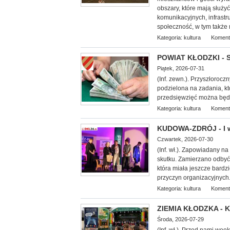
obszary, które mają służy
komunikacyjnych, infrastr
społeczność, w tym także 
Kategoria:
kultura
Koment
POWIAT KŁODZKI - S
Piątek, 2026-07-31
(Inf. zewn.). Przyszłorocz
podzielona na zadania, k
przedsięwzięć można będz
Kategoria:
kultura
Koment
KUDOWA-ZDRÓJ - I w
Czwartek, 2026-07-30
(Inf.
wł.). Zapowiadany na 
skutku. Zamierzano odbyć 
która miała jeszcze bardz
przyczyn organizacyjnych.
Kategoria:
kultura
Koment
ZIEMIA KŁODZKA - Ku
Środa, 2026-07-29