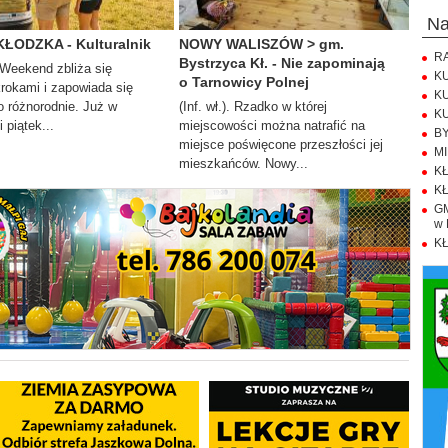
n
KŁODZKA - Kulturalnik
NOWY WALISZÓW > gm.
RA
Bystrzyca Kł. - Nie zapominają
. Weekend zbliża się
KU
o Tarnowicy Polnej
krokami i zapowiada się
KU
 różnorodnie. Już w
(Inf. wł.). Rzadko w której
KU
 piątek...
miejscowości można natrafić na
BY
miejsce poświęcone przeszłości jej
MI
mieszkańców. Nowy...
KŁ
KŁ
GM
w 
KŁ