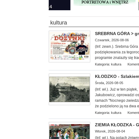
kultura
SREBRNA GÓRA > gm. 
Czwartek, 2026-08-06
(Inf. zewn.). Srebrna Gór
podziękowania za tegoroc
programie znalazły się tr
Kategoria:
kultura
Koment
KŁODZKO - Szlakiem
Środa, 2026-08-05
(Inf. wł.
). Już w ten piąte
Jakubowicz, oprowadzi oso
ramach "Nocnego zwiedzan
że podzielono ją na dwa et
Kategoria:
kultura
Koment
ZIEMIA KŁODZKA - G
Wtorek, 2026-08-04
(Inf. wł.). Na
polach żniwny