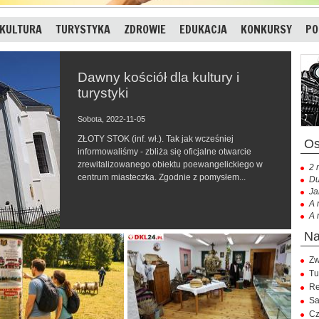
KULTURA
TURYSTYKA
ZDROWIE
EDUKACJA
KONKURSY
PO
Dawny kościół dla kultury i
turystyki
Sobota, 2022-11-05
ZŁOTY STOK (inf. wł.). Tak jak wcześniej
informowaliśmy - zbliża się oficjalne otwarcie
zrewitalizowanego obiektu poewangelickiego w
2 
centrum miasteczka. Zgodnie z pomysłem...
Du
Ja
A 
A 
Zw
Tu
Re
Sa
Cz