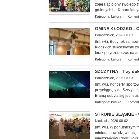
zbierając plony swojego 
gminnych bądź parafialny
Kategoria:
kultura
Koment
GMINA KŁODZKO - Oś
Poniedziałek, 2026-08-03
(Inf. wł.). Budynek zajmo
Kłodzkich su
kcesywnie zm
teraz przyszedł czas na 
Kategoria:
kultura
Koment
SZCZYTNA - Trzy dek
Poniedziałek, 2026-08-03
(Inf. wł.). Koncerty, spor
przyciągnęły do Szczytnej
Bramą odbyła się jubileus
Kategoria:
kultura
Koment
STRONIE ŚLĄSKIE - 
Niedziela, 2026-08-02
(Inf. wł.). W pohutniczym
minioną powódź, widać je
mieszkańców i gości wyra