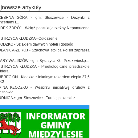
ajnowsze artykuły
REBRNA GÓRA > gm. Stoszowice - Dożynki z
ncertami i...
DEK-ZDRÓJ - Wciąż poszukują rzeźby Nepomucena
.
STRZYCA KŁODZKA - Ogłoszenie
ODZKO - Szlakiem dawnych hoteli i gospód
LANICA-ZDRÓJ - Szachowa stolica Polski zaprasza
..
ARY WALISZÓW > gm. Bystrzyca Kł. - Przez wioskę...
STRZYCA KŁODZKA - Proekologiczne przedszkole
biera...
BREGION - Kłodzko z lokalnym rekordem ciepła 37,5
 C!
INA KŁODZKO - Wesprzyj inicjatywę druhów z
osnowic
DNICA > gm. Stoszowice - Turniej piłkarski z...