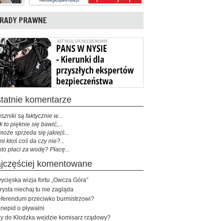
RADY PRAWNE
ostatnie komentarze
szniki są faktycznie w...
k to pięknie się bawić,...
może sprzeda się jakiejś...
mi ktoś coś da czy nie?...
kto płaci za wodę? Płacę...
najczęściej komentowane
ycięska wizja fortu „Owcza Góra”
rysta niechaj tu nie zagląda
ferendum przeciwko burmistrzowi?
nepid o pływalni
y do Kłodzka wejdzie komisarz rządowy?