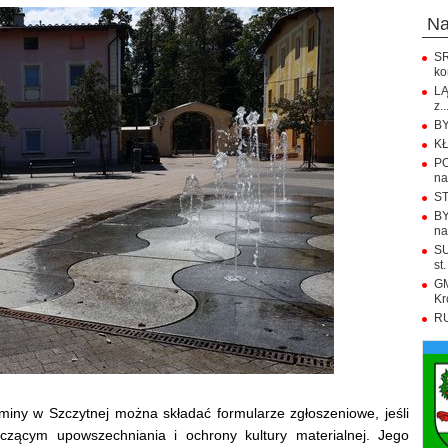
n
S
ko
LĄ
z..
BY
KŁ
PO
na.
ST
BY
na
SU
st.
GM
Kr
RU
miny w Szczytnej można składać formularze zgłoszeniowe, jeśli
czącym upowszechniania i ochrony kultury materialnej. Jego