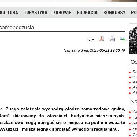
KULTURA
TURYSTYKA
ZDROWIE
EDUKACJA
KONKURSY
PO
 samopoczucia
A
A
A
Napisano dnia: 2025-05-21 12:06:40
Du
Ja
A 
A 
A 
le. Z tego założenia wychodzą władze samorządowe gminy,
Zw
Dom" skierowany do właścicieli budynków mieszkalnych.
Tu
ieszkaniowe mogą ubiegać się o miejsca na podium wsparte
Re
rywalizacji, muszą jednak sprostać wymogom regulaminu.
Sa
Cz