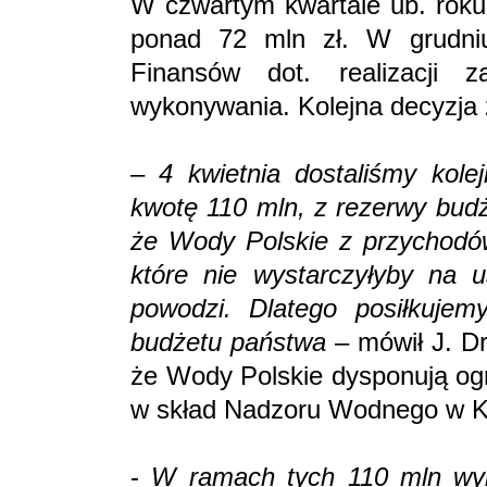
W czwartym kwartale ub. roku
ponad 72 mln zł. W grudniu
Finansów dot. realizacji 
wykonywania. Kolejna decyzja 
–
4 kwietnia dostaliśmy kole
kwotę 110 mln, z rezerwy budż
że Wody Polskie z przychodów
które nie wystarczyłyby na 
powodzi. Dlatego posiłkujem
budżetu państwa
– mówił J. Dr
że Wody Polskie dysponują ogr
w skład Nadzoru Wodnego w K
-
W ramach tych 110 mln wy