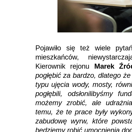
Pojawiło się też wiele pyt
mieszkańców, niewystarcza
Kierownik rejonu
Marek Źród
pogłębić za bardzo, dlatego że
typu ujęcia wody, mosty, równ
pogłębili, odsłonilibyśmy fu
możemy zrobić, ale udrażni
temu, że te prace były wykon
zabudowę wyrw, które powsta
będziemy robić umocnienia doc