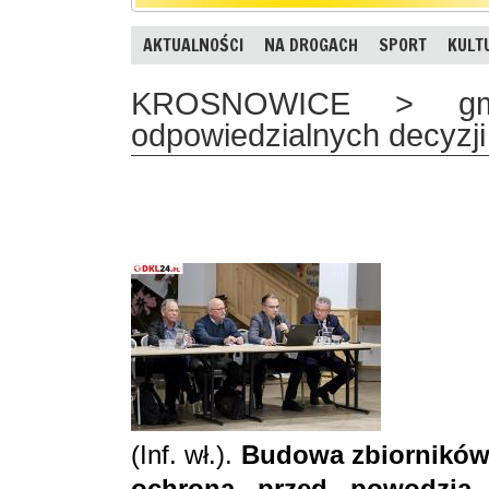
AKTUALNOŚCI
NA DROGACH
SPORT
KULT
KROSNOWICE > gm.
odpowiedzialnych decyzji
(Inf. wł.).
Budowa zbiorników 
ochrona przed powodzią 