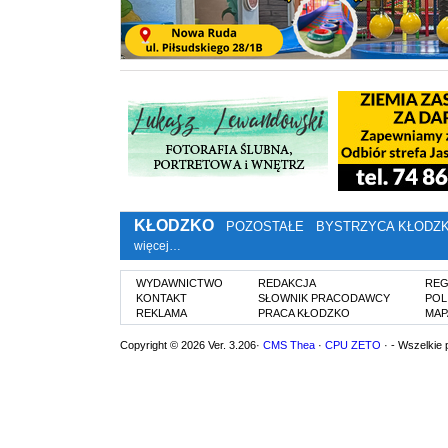
KŁODZKO
POZOSTAŁE
BYSTRZYCA KŁODZ
więcej…
WYDAWNICTWO
REDAKCJA
REG
KONTAKT
SŁOWNIK PRACODAWCY
POL
REKLAMA
PRACA KŁODZKO
MAP
Copyright © 2026 Ver. 3.206·
CMS Thea
·
CPU ZETO
· - Wszelkie