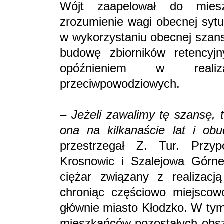
Wójt zaapelował do mies
zrozumienie wagi obecnej sytu
w wykorzystaniu obecnej szans
budowę zbiorników retencyj
opóźnieniem w realiza
przeciwpowodziowych.
–
Jeżeli zawalimy tę szansę, 
ona na kilkanaście lat i ob
przestrzegał Z. Tur. Przy
Krosnowic i Szalejowa Górneg
ciężar związany z realizacją
chroniąc częściowo miejscowo
głównie miasto Kłodzko. W tym
mieszkańców pozostałych obsza