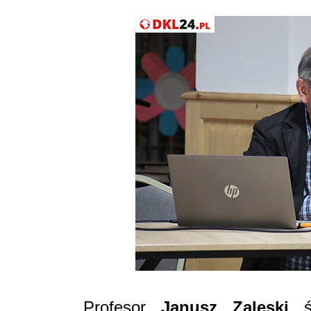
Profesor
Janusz Zaleski
śl