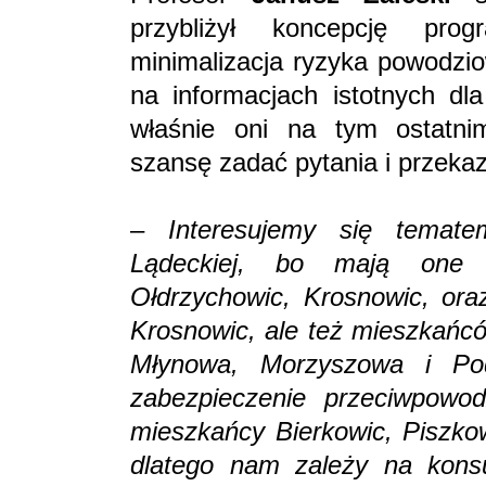
przybliżył koncepcję pro
minimalizacja ryzyka powodzio
na informacjach istotnych d
właśnie oni na tym ostatnim
szansę zadać pytania i przeka
–
Interesujemy się temat
Lądeckiej, bo mają one 
Ołdrzychowic, Krosnowic, ora
Krosnowic, ale też mieszkańcó
Młynowa, Morzyszowa i Pod
zabezpieczenie przeciwpowo
mieszkańcy Bierkowic, Piszkow
dlatego nam zależy na konsu