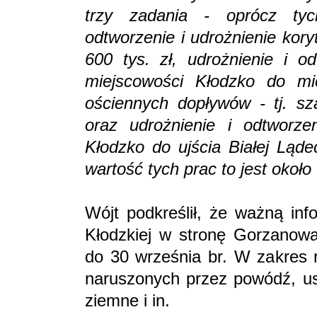
trzy zadania - oprócz ty
odtworzenie i udrożnienie kor
600 tys. zł, udrożnienie i o
miejscowości Kłodzko do mi
ościennych dopływów - tj. s
oraz udrożnienie i odtworze
Kłodzko do ujścia Białej Ląde
wartość tych prac to jest około
Wójt podkreślił, że ważną inf
Kłodzkiej w stronę Gorzanowa
do 30 września br. W zakres 
naruszonych przez powódź, us
ziemne i in.