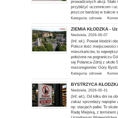
prowadzonych akcji. Stało 
przybliżyć uczennicom i uc
jeszcze bardziej w trakcie w
Kategoria:
zdrowie
Komen
ZIEMIA KŁODZKA - Uzd
Niedziela, 2026-06-07
(Inf. wł.). Powiat kłodzki
Polsce ilość miejscowości u
mieszkańców, to największą
położona na pograniczu Gór
się Polanica-Zdrój z około
mezoregionów: Góry Bystrzy
Kategoria:
zdrowie
Komen
BYSTRZYCA KŁODZKA - 
Niedziela, 2026-05-31
(Inf. wł.). O
d kilku dni na 
zakaz sprzedaży napojów a
np. stacjach paliw. To skut
Radę Miejską, z terminem j
Urzędowym Województwa Do