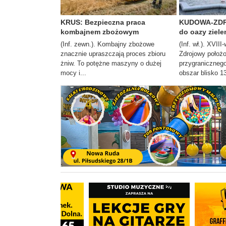
KRUS: Bezpieczna praca
KUDOWA-ZDRÓ
kombajnem zbożowym
do oazy ziele
(Inf. zewn.). Kombajny zbożowe
(Inf. wł.). XVII
znacznie upraszczają proces zbioru
Zdrojowy położ
żniw. To potężne maszyny o dużej
przygranicznego
mocy i...
obszar blisko 13