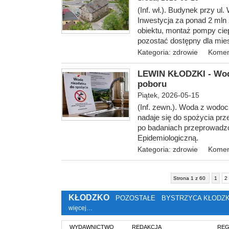
(Inf. wł.). Budynek przy ul
Inwestycja za ponad 2 mln 
obiektu, montaż pompy ciepł
pozostać dostępny dla mi
e
Kategoria:
zdrowie
Komen
LEWIN KŁODZKI - Wod
poboru
Piątek, 2026-05-15
(Inf. zewn.). Woda z wodoc
nadaje się do spożycia prz
po badaniach przeprowadz
Epidemiologiczną.
Kategoria:
zdrowie
Komen
Strona 1 z 60
1
2
KŁODZKO
POZOSTAŁE
BYSTRZYCA KŁODZ
więcej…
WYDAWNICTWO
REDAKCJA
REG