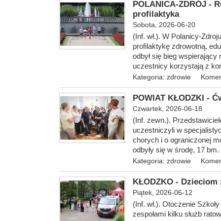
POLANICA-ZDRÓJ - Ru
profilaktyka
Sobota, 2026-06-20
(Inf. wł.). W Polanicy-Zdr
profilaktykę zdrowotną, edu
odbył się bieg wspierający 
uczestnicy korzystają z kon
Kategoria:
zdrowie
Komen
POWIAT KŁODZKI - Ćw
Czwartek, 2026-06-18
(Inf. zewn.). Przedstawici
uczestniczyli w specjalis
chorych i o ograniczonej m
odbyły się w środę, 17 b
Kategoria:
zdrowie
Komen
KŁODZKO - Dzieciom z 
Piątek, 2026-06-12
(Inf. wł.). Otoczenie Szko
zespołami kilku służb rat