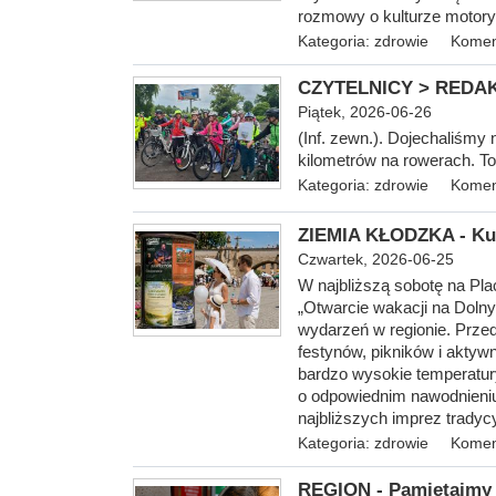
rozmowy o kulturze motory
Kategoria:
zdrowie
Komen
CZYTELNICY > REDAKC
Piątek, 2026-06-26
(Inf. zewn.). Dojechaliśmy 
kilometrów na rowerach. To
Kategoria:
zdrowie
Komen
ZIEMIA KŁODZKA - Kul
Czwartek, 2026-06-25
W najbliższą sobotę na Pla
„Otwarcie wakacji na Dolny
wydarzeń w regionie. Przed
festynów, pikników i akty
bardzo wysokie temperatury
o odpowiednim nawodnieniu
najbliższych imprez tradyc
Kategoria:
zdrowie
Komen
REGION - Pamiętajmy 