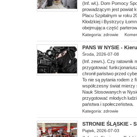
(Inf
. wł.). Dom Pomocy Spo
prowadzącym jest powiat kł
Placu Szpitalnym w roku 20
Kłodzkiej i Bystrzycy Łomn
obejmująca część parterow
Kategoria:
zdrowie
Komen
PANS W NYSIE - Kieru
Środa, 2026-07-08
(Inf. zewn.).
Czy ratownik 
przygotować funkcjonarius
chronił państwo przed cyb
To nie są pytania rodem z 
współczesny świat mierzy 
Nauk Stosowanych w Nysie 
przygotować młodych ludzi
państwa i społeczeństwa.
Kategoria:
zdrowie
STRONIE ŚLĄSKIE - St
Piątek, 2026-07-03