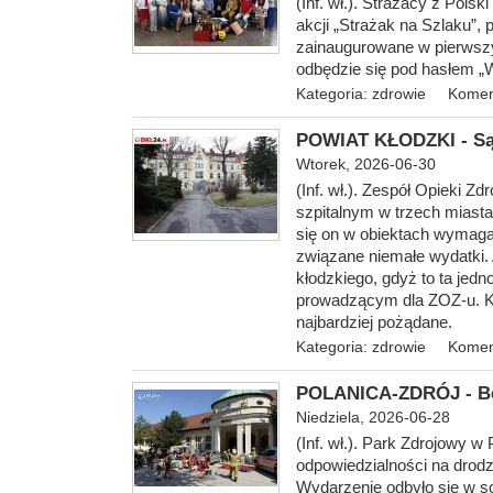
(Inf. wł.). Strażacy z Pols
akcji „Strażak na Szlaku”,
zainaugurowane w pierwszy 
odbędzie się pod hasłem „
Kategoria:
zdrowie
Komen
POWIAT KŁODZKI - Są 
Wtorek, 2026-06-30
(Inf. wł.). Zespół Opieki
szpitalnym w trzech miasta
się on w obiektach wymaga
związane niemałe wydatki. 
kłodzkiego, gdyż to ta jed
prowadzącym dla ZOZ-u. Ka
najbardziej pożądane.
Kategoria:
zdrowie
Komen
POLANICA-ZDRÓJ - Be
Niedziela, 2026-06-28
(Inf. wł.). Park Zdrojowy w 
odpowiedzialności na drodz
Wydarzenie odbyło się w so