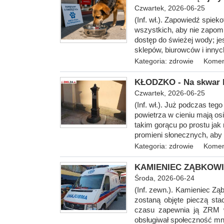
Czwartek, 2026-06-25
(Inf. wł.). Zapowiedź spie
wszystkich, aby nie zapom
dostęp do świeżej wody; j
sklepów, biurowców i innyc
Kategoria:
zdrowie
Komen
KŁODZKO - Na skwar k
Czwartek, 2026-06-25
(Inf. wł.). Już podc
zas tego
powietrza w cieniu mają osi
takim gorącu po prostu jak 
promieni słonecznych, aby
Kategoria:
zdrowie
Komen
KAMIENIEC ZĄBKOWICKI
Środa, 2026-06-24
(Inf. zewn.). Kamieniec Ząbk
zostaną objęte pieczą st
czasu zapewnia ją ZRM w
obsługiwał społeczność mn