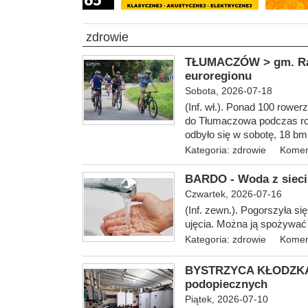
zdrowie
TŁUMACZÓW > gm. Radk
euroregionu
Sobota, 2026-07-18
(Inf. wł.). Ponad 100 rowe
do Tłumaczowa podczas ro
odbyło się w
sobotę, 18 bm
Kategoria:
zdrowie
Komen
BARDO - Woda z sieci
Czwartek, 2026-07-16
(Inf. zewn.). Pogorszyła si
ujęcia. Można ją spożywać 
Kategoria:
zdrowie
Komen
BYSTRZYCA KŁODZKA -
podopiecznych
Piątek, 2026-07-10