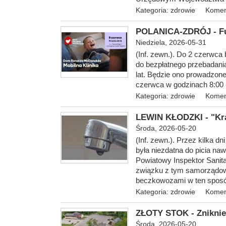
Kategoria:
zdrowie
Komen
POLANICA-ZDRÓJ - Fu
Niedziela, 2026-05-31
(Inf. zewn.). Do 2 czerwca 
do bezpłatnego przebadani
lat. Będzie ono prowadzon
czerwca w godzinach 8:00 
Kategoria:
zdrowie
Komen
LEWIN KŁODZKI - "Kra
Środa, 2026-05-20
(Inf. zewn.). Przez kilka d
była niezdatna do picia n
Powiatowy Inspektor Sani
związku z tym samorządow
beczkowozami w ten sposó
Kategoria:
zdrowie
Komen
ZŁOTY STOK - Zniknie e
Środa, 2026-05-20