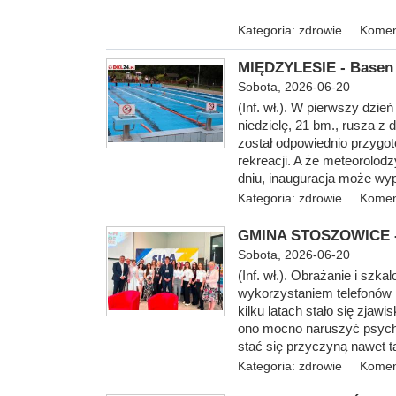
Kategoria:
zdrowie
Komen
MIĘDZYLESIE - Basen k
Sobota, 2026-06-20
(Inf. wł.). W pierwszy dzie
niedzielę, 21 bm., rusza z 
został odpowiednio przygo
rekreacji. A że meteorolo
dniu, inauguracja może w
Kategoria:
zdrowie
Komen
GMINA STOSZOWICE - 
Sobota, 2026-06-20
(Inf.
wł.). Obrażanie i szka
wykorzystaniem telefonów 
kilku latach stało się zjaw
ono mocno naruszyć psychi
stać się przyczyną nawet t
Kategoria:
zdrowie
Komen