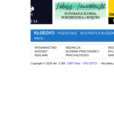
KŁODZKO
POZOSTAŁE
BYSTRZYCA KŁODZ
więcej…
WYDAWNICTWO
REDAKCJA
REG
KONTAKT
SŁOWNIK PRACODAWCY
POL
REKLAMA
PRACA KŁODZKO
MAP
Copyright © 2026 Ver. 3.206·
CMS Thea
·
CPU ZETO
· - Wszelkie