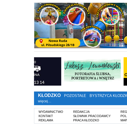
KŁODZKO
POZOSTAŁE
BYSTRZYCA KŁODZ
więcej…
WYDAWNICTWO
REDAKCJA
REG
KONTAKT
SŁOWNIK PRACODAWCY
POL
REKLAMA
PRACA KŁODZKO
MAP