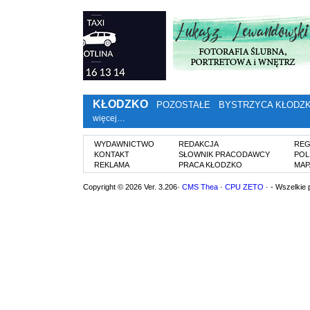
KŁODZKO
POZOSTAŁE
BYSTRZYCA KŁODZ
więcej…
WYDAWNICTWO
REDAKCJA
REG
KONTAKT
SŁOWNIK PRACODAWCY
POL
REKLAMA
PRACA KŁODZKO
MAP
Copyright © 2026 Ver. 3.206·
CMS Thea
·
CPU ZETO
· - Wszelkie