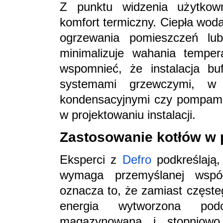
Z punktu widzenia użytkow
komfort termiczny. Ciepła wod
ogrzewania pomieszczeń lu
minimalizuje wahania tempera
wspomnieć, że instalacja bu
systemami grzewczymi, w
kondensacyjnymi czy pompami 
w projektowaniu instalacji.
Zastosowanie kotłów w 
Eksperci z
Defro
podkreślają,
wymaga przemyślanej wspó
oznacza to, że zamiast częste
energia wytworzona pod
magazynowana i stopniowo 