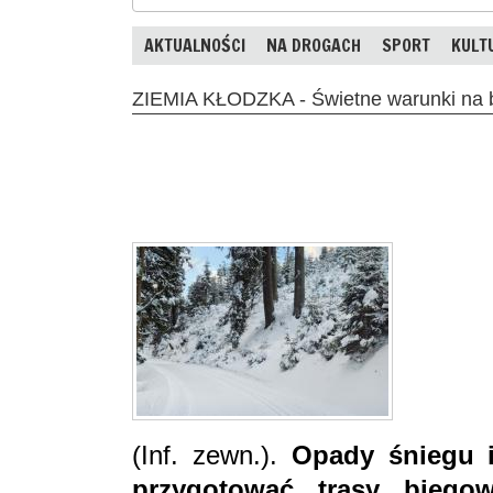
AKTUALNOŚCI
NA DROGACH
SPORT
KULT
ZIEMIA KŁODZKA - Świetne warunki na 
(Inf. zewn.).
Opady śniegu i
przygotować trasy biego