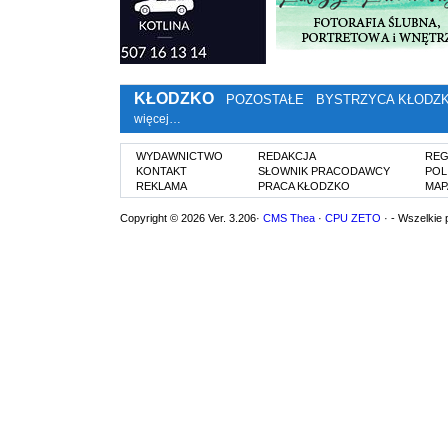
KŁODZKO
POZOSTAŁE
BYSTRZYCA KŁODZ
więcej…
WYDAWNICTWO
REDAKCJA
REG
KONTAKT
SŁOWNIK PRACODAWCY
POL
REKLAMA
PRACA KŁODZKO
MAP
Copyright © 2026 Ver. 3.206·
CMS Thea
·
CPU ZETO
· - Wszelkie