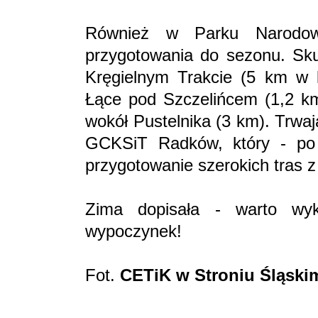
Również w Parku Narodow
przygotowania do sezonu. Skut
Kręgielnym Trakcie (5 km w 
Łące pod Szczelińcem (1,2 km 
wokół Pustelnika (3 km). Trwa
GCKSiT Radków, który - po 
przygotowanie szerokich tras z
Zima dopisała - warto wy
wypoczynek!
Fot.
CETiK w Stroniu Śląsk