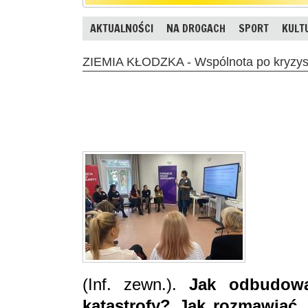
AKTUALNOŚCI
NA DROGACH
SPORT
KULT
ZIEMIA KŁODZKA - Wspólnota po kryzysi
(Inf. zewn.).
Jak odbudowa
katastrofy? Jak rozmawiać,