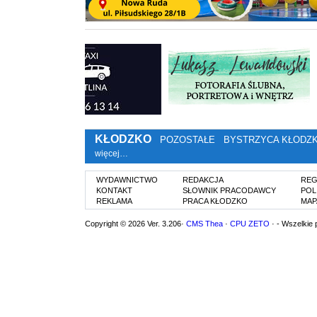
KŁODZKO
POZOSTAŁE
BYSTRZYCA KŁODZ
więcej…
WYDAWNICTWO
REDAKCJA
REG
KONTAKT
SŁOWNIK PRACODAWCY
POL
REKLAMA
PRACA KŁODZKO
MAP
Copyright © 2026 Ver. 3.206·
CMS Thea
·
CPU ZETO
· - Wszelkie