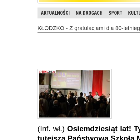
AKTUALNOŚCI
NA DROGACH
SPORT
KULT
KŁODZKO - Z gratulacjami dla 80-letnie
(Inf. wł.)
Osiemdziesiąt lat! 
tutejsza Państwowa Szkoła M