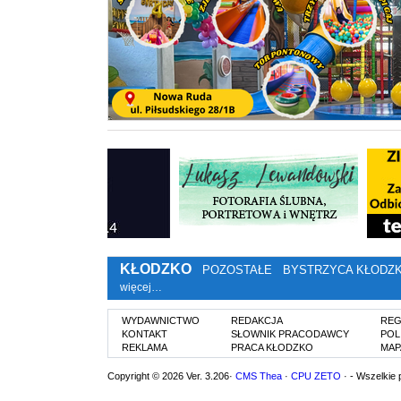
KŁODZKO
POZOSTAŁE
BYSTRZYCA KŁODZ
więcej…
WYDAWNICTWO
REDAKCJA
REG
KONTAKT
SŁOWNIK PRACODAWCY
POL
REKLAMA
PRACA KŁODZKO
MAP
Copyright © 2026 Ver. 3.206·
CMS Thea
·
CPU ZETO
· - Wszelkie