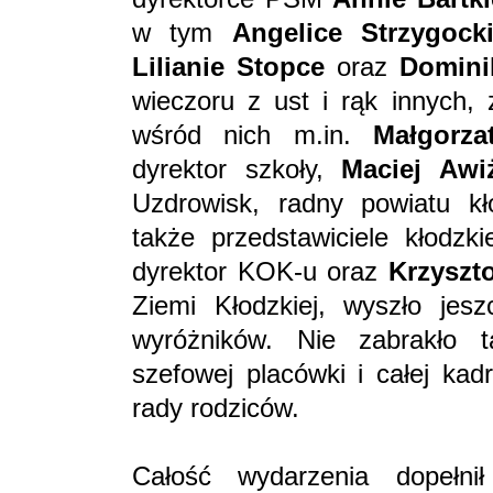
w tym
Angelice Strzygocki
Lilianie Stopce
oraz
Domini
wieczoru z ust i rąk innych, 
wśród nich m.in.
Małgorza
dyrektor szkoły,
Maciej Awi
Uzdrowisk, radny powiatu k
także przedstawiciele kłodzki
dyrektor KOK-u oraz
Krzyszt
Ziemi Kłodzkiej, wyszło jesz
wyróżników. Nie zabrakło 
szefowej placówki i całej kad
rady rodziców.
Całość wydarzenia dopełni