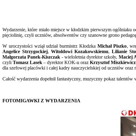
Wydarzenie, które miało miejsce w kłodzkim pierwszym ogólniaku odb
pięciolinię, czyli uczniów, absolwentów czy szanowne grono pedagog
W uroczystości wziął udział burmistrz Kłodzka
Michał Piszko
, wr
Angelice Strzygockiej
,
Witoldowi Kozakowskiemu
,
Lilianie St
Małgorzata Panek-Kiszczak
- wieloletnia dyrektor szkoły,
Maciej 
czyli
Tomasz Lasek
– dyrektor KOK-u oraz
Krzysztof Miszkiewicz
dla szefowej placówki i całej kadry nauczycielskiej od uczniów oraz 
Całość wydarzenia dopełnił fantastyczny, muzyczny pokaz talentów w 
FOTOMIGAWKI Z WYDARZENIA