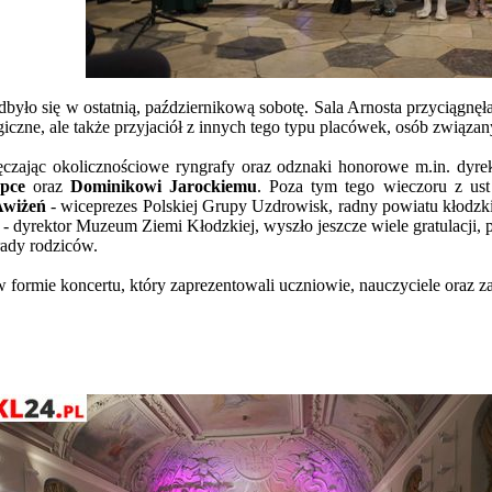
yło się w ostatnią, październikową sobotę. Sala Arnosta przyciągnęła 
iczne, ale także przyjaciół z innych tego typu placówek, osób związ
ęczając okolicznościowe ryngrafy oraz odznaki honorowe m.in. dy
opce
oraz
Dominikowi Jarockiemu
. Poza tym tego wieczoru z ust 
Awiżeń
- wiceprezes Polskiej Grupy Uzdrowisk, radny powiatu kłodz
- dyrektor Muzeum Ziemi Kłodzkiej, wyszło jeszcze wiele gratulacji
rady rodziców.
formie koncertu, który zaprezentowali uczniowie, nauczyciele oraz za