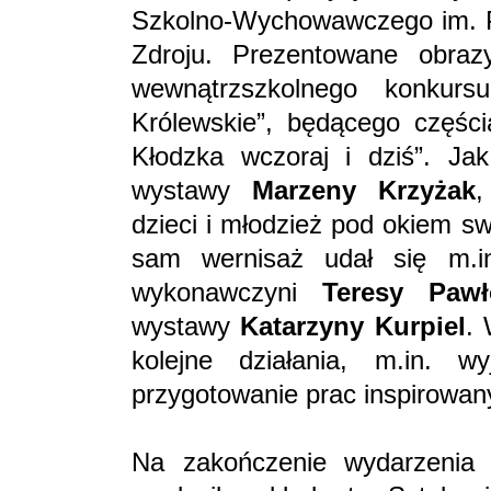
Szkolno-Wychowawczego im. Pr
Zdroju. Prezentowane obra
wewnątrzszkolnego konkurs
Królewskie”, będącego częśc
Kłodzka wczoraj i dziś”. Jak 
wystawy
Marzeny Krzyżak
,
dzieci i młodzież pod okiem s
sam wernisaż udał się m.in
wykonawczyni
Teresy Pawł
wystawy
Katarzyny Kurpiel
.
kolejne działania, m.in. 
przygotowanie prac inspirowany
Na zakończenie wydarzeni