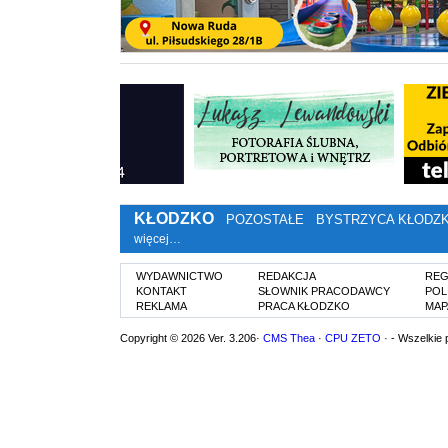
KŁODZKO
POZOSTAŁE
BYSTRZYCA KŁODZ
więcej…
WYDAWNICTWO
REDAKCJA
REG
KONTAKT
SŁOWNIK PRACODAWCY
POL
REKLAMA
PRACA KŁODZKO
MAP
Copyright © 2026 Ver. 3.206·
CMS Thea
·
CPU ZETO
· - Wszelkie