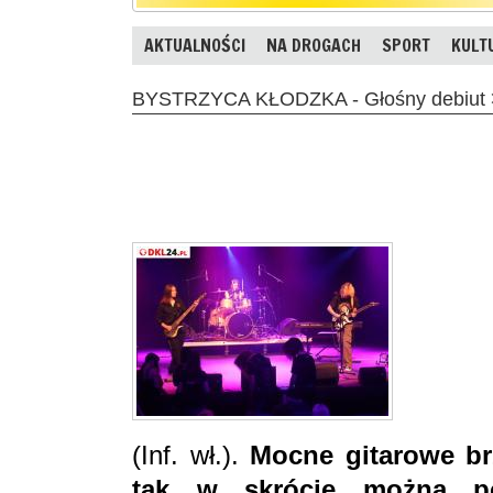
AKTUALNOŚCI
NA DROGACH
SPORT
KULT
BYSTRZYCA KŁODZKA - Głośny debiut
(Inf. wł.).
Mocne gitarowe br
tak w skrócie można po