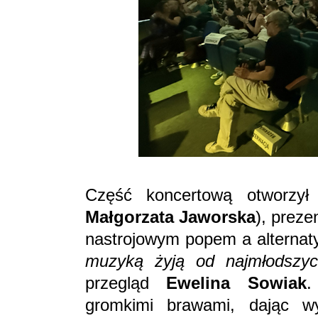
Część koncertową otworzy
Małgorzata Jaworska
), preze
nastrojowym popem a alterna
muzyką żyją od najmłodszyc
przegląd
Ewelina Sowiak
.
gromkimi brawami, dając w