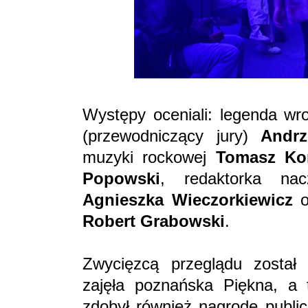
Występy oceniali: legenda wr
(przewodniczący jury)
Andrz
muzyki rockowej
Tomasz Ko
Popowski
, redaktorka nac
Agnieszka Wieczorkiewicz
o
Robert Grabowski
.
Zwycięzcą przeglądu został 
zajęła poznańska Piękna, a t
zdobył również nagrodę public