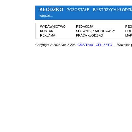
KŁODZKO
POZOSTAŁE
BYSTRZYCA KŁODZ
więcej…
WYDAWNICTWO
REDAKCJA
REG
KONTAKT
SŁOWNIK PRACODAWCY
POL
REKLAMA
PRACA KŁODZKO
MAP
Copyright © 2026 Ver. 3.206·
CMS Thea
·
CPU ZETO
· - Wszelkie