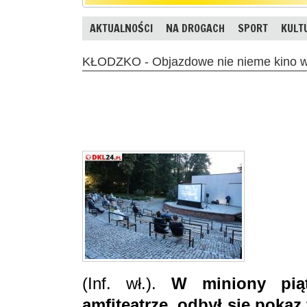
AKTUALNOŚCI
NA DROGACH
SPORT
KULT
KŁODZKO - Objazdowe nie nieme kino w 
(Inf. wł.).
W miniony pią
amfiteatrze, odbył się pokaz