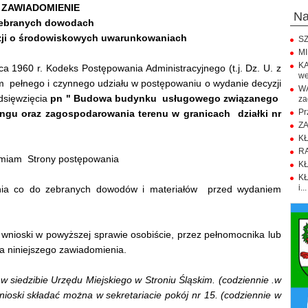
ZAWIADOMIENIE
n
zebranych dowodach
zji o środowiskowych uwarunkowaniach
SZ
MI
KA
a 1960 r. Kodeks Postępowania Administracyjnego (t.j. Dz. U. z
we
om pełnego i czynnego udziału w postępowaniu o wydanie decyzji
WA
dsięwzięcia
pn " Budowa budynku usługowego związanego
za
Pr
ngu oraz zagospodarowania terenu w granicach działki nr
ZA
KŁ
RA
miam Strony postępowania
KŁ
KŁ
i...
enia co do zebranych dowodów i materiałów przed wydaniem
wnioski w powyższej sprawie osobiście, przez pełnomocnika lub
a niniejszego zawiadomienia.
siedzibie Urzędu Miejskiego w Stroniu Śląskim. (codziennie .w
nioski składać można w sekretariacie pokój nr 15. (codziennie w