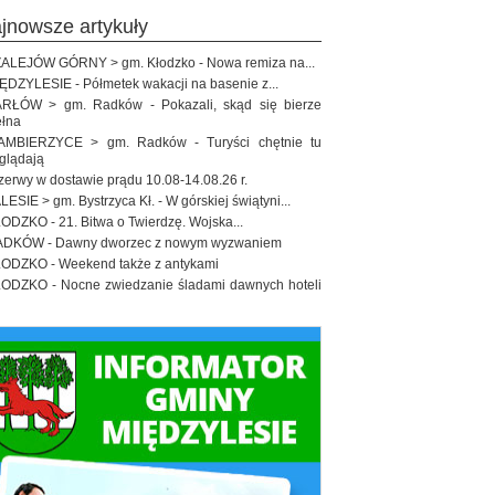
ajnowsze artykuły
ALEJÓW GÓRNY > gm. Kłodzko - Nowa remiza na...
ĘDZYLESIE - Półmetek wakacji na basenie z...
RŁÓW > gm. Radków - Pokazali, skąd się bierze
łna
MBIERZYCE > gm. Radków - Turyści chętnie tu
glądają
zerwy w dostawie prądu 10.08-14.08.26 r.
LESIE > gm. Bystrzyca Kł. - W górskiej świątyni...
ODZKO - 21. Bitwa o Twierdzę. Wojska...
DKÓW - Dawny dworzec z nowym wyzwaniem
ODZKO - Weekend także z antykami
ODZKO - Nocne zwiedzanie śladami dawnych hoteli