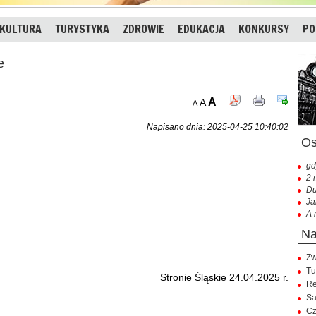
KULTURA
TURYSTYKA
ZDROWIE
EDUKACJA
KONKURSY
PO
e
A
A
A
Napisano dnia: 2025-04-25 10:40:02
gd
2 
Du
Ja
A 
Zw
Tu
Stronie Śląskie 24.04.2025 r.
Re
Sa
Cz