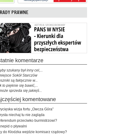
RADY PRAWNE
ostatnie komentarze
yby szukany był inny cel,...
miejsce Sokół Starczów
szniki są faktycznie w...
k to pięknie się bawić,...
może sprzeda się jakiejś...
najczęściej komentowane
ycięska wizja fortu „Owcza Góra”
rysta niechaj tu nie zagląda
ferendum przeciwko burmistrzowi?
nepid o pływalni
y do Kłodzka wejdzie komisarz rządowy?