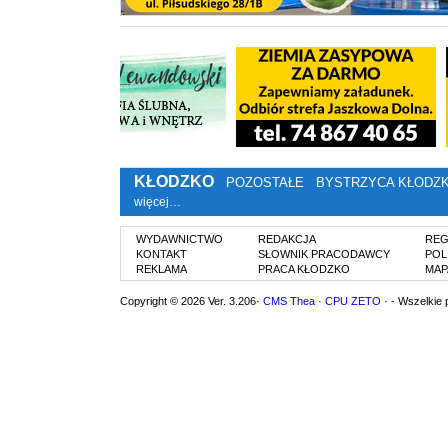
KŁODZKO
POZOSTAŁE
BYSTRZYCA KŁODZ
więcej…
WYDAWNICTWO
REDAKCJA
REG
KONTAKT
SŁOWNIK PRACODAWCY
POL
REKLAMA
PRACA KŁODZKO
MAP
Copyright © 2026 Ver. 3.206·
CMS Thea
·
CPU ZETO
· - Wszelkie