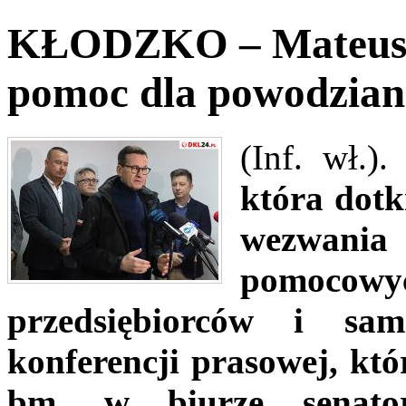
KŁODZKO – Mateusz 
pomoc dla powodzian
(Inf. wł.)
która dotk
wezwania
pomoco
przedsiębiorców i sa
konferencji prasowej, któ
bm. w biurze senato