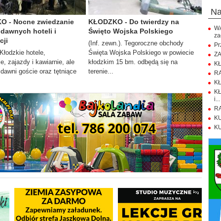
n
 - Nocne zwiedzanie
KŁODZKO - Do twierdzy na
WA
 dawnych hoteli i
Święto Wojska Polskiego
za
cji
(Inf. zewn.). Tegoroczne obchody
Pr
. Kłodzkie hotele,
Święta Wojska Polskiego w powiecie
ZA
e, zajazdy i kawiarnie, ale
kłodzkim 15 bm. odbędą się na
KŁ
 dawni goście oraz tętniące
terenie...
RA
KŁ
KŁ
i...
RA
KU
KU