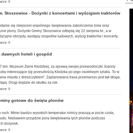
arze: 0
Stoszowice - Dożynki z koncertami i wyścigiem traktorów
a stanie się miejscem wspólnego świętowania zakończenia żniw oraz
zne plony. Dożynki Gminy Stoszowice odbędą się 22 sierpnia br., a w
adycyjne obrzędy, występy zespołów ludowych, wyścig traktorów i koncerty.
arze: 0
 dawnych hoteli i gospód
k, 7 bm. Muzeum Ziemi Kłodzkiej, za sprawą swojej przewodniczki Joanny
by interesujące się przeszłością Kłodzka po jego osobliwym szlaku. To w
ia miasta z dreszczykiem". Zaplanowana trasa przemarszu jest tak długa,
apy. Drugi dojdzie do skutku za rok.
arze: 0
miny gotowe do święta plonów
 ruch. Mimo bardzo wysokich temperatur rolnicy pracują w pocie czoła,
trudu. Niebawem przyjdzie pora świętowania tych plonów podczas
ch dożynek.
arze: 0