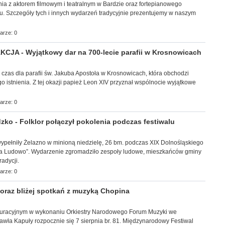
ia z aktorem filmowym i teatralnym w Bardzie oraz fortepianowego
u. Szczegóły tych i innych wydarzeń tradycyjnie prezentujemy w naszym
arze: 0
JA - Wyjątkowy dar na 700-lecie parafii w Krosnowicach
y czas dla parafii św. Jakuba Apostoła w Krosnowicach, która obchodzi
go istnienia. Z tej okazji papież Leon XIV przyznał wspólnocie wyjątkowe
arze: 0
ko - Folklor połączył pokolenia podczas festiwalu
ec wypełniły Żelazno w minioną niedzielę, 26 bm. podczas XIX Dolnośląskiego
 na Ludowo”. Wydarzenie zgromadziło zespoły ludowe, mieszkańców gminy
adycji.
arze: 0
raz bliżej spotkań z muzyką Chopina
uracyjnym w wykonaniu Orkiestry Narodowego Forum Muzyki we
wła Kapuły rozpocznie się 7 sierpnia br. 81. Międzynarodowy Festiwal