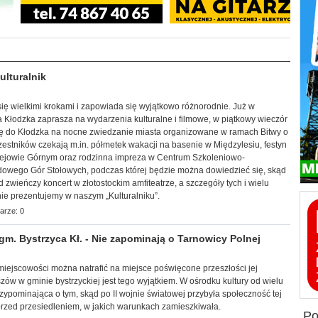
lturalnik
 się wielkimi krokami i zapowiada się wyjątkowo różnorodnie. Już w
ca Kłodzka zaprasza na wydarzenia kulturalne i filmowe, w piątkowy wieczór
ię do Kłodzka na nocne zwiedzanie miasta organizowane w ramach Bitwy o
estników czekają m.in. półmetek wakacji na basenie w Międzylesiu, festyn
lejowie Górnym oraz rodzinna impreza w Centrum Szkoleniowo-
owego Gór Stołowych, podczas której będzie można dowiedzieć się, skąd
 zwieńczy koncert w złotostockim amfiteatrze, a szczegóły tych i wielu
ie prezentujemy w naszym „Kulturalniku”.
arze: 0
 Bystrzyca Kł. - Nie zapominają o Tarnowicy Polnej
j miejscowości można natrafić na miejsce poświęcone przeszłości jej
zów w gminie bystr
zyckiej jest tego wyjątkiem. W ośrodku kultury od wielu
przypominająca o tym, skąd po II wojnie światowej przybyła społeczność tej
przed przesiedleniem, w jakich warunkach zamieszkiwała.
p