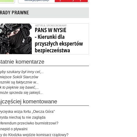
RADY PRAWNE
ostatnie komentarze
yby szukany był inny cel,...
miejsce Sokół Starczów
szniki są faktycznie w...
k to pięknie się bawić,...
może sprzeda się jakiejś...
najczęściej komentowane
ycięska wizja fortu „Owcza Góra”
rysta niechaj tu nie zagląda
ferendum przeciwko burmistrzowi?
nepid o pływalni
y do Kłodzka wejdzie komisarz rządowy?