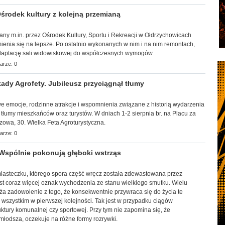
rodek kultury z kolejną przemianą
wany m.in. przez Ośrodek Kultury, Sportu i Rekreacji w Ołdrzychowicach
ienia się na lepsze. Po ostatnio wykonanych w nim i na nim remontach,
adaptację sali widowiskowej do współczesnych wymogów.
arze: 0
ady Agrofety. Jubileusz przyciągnął tłumy
towe emocje, rodzinne atrakcje i wspomnienia związane z historią wydarzenia
 tłumy mieszkańców oraz turystów. W dniach 1-2 sierpnia br. na Placu za
zowa, 30. Wielka Feta Agroturystyczna.
arze: 0
Wspólnie pokonują głęboki wstrząs
 miasteczku, którego spora część wręcz została zdewastowana przez
st coraz więcej oznak wychodzenia ze stanu wielkiego smutku. Wielu
ża zadowolenie z tego, że konsekwentnie przywraca się do życia te
ć wszystkim w pierwszej kolejności. Tak jest w przypadku ciągów
uktury komunalnej czy sportowej. Przy tym nie zapomina się, że
młodsza, oczekuje na różne formy rozrywki.