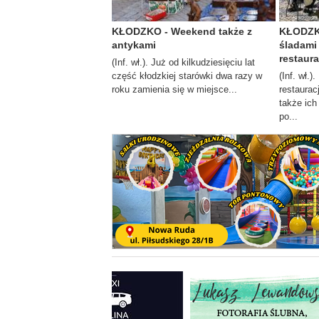
KŁODZKO - Weekend także z
KŁODZKO
antykami
śladami
restaura
(Inf. wł.). Już od kilkudziesięciu lat
część kłodzkiej starówki dwa razy w
(Inf. wł.)
roku zamienia się w miejsce...
restauracj
także ich
po...