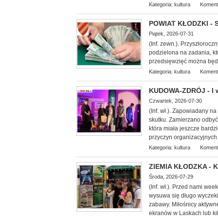
Kategoria:
kultura
Koment
POWIAT KŁODZKI - S
Piątek, 2026-07-31
(Inf. zewn.). Przyszłorocz
podzielona na zadania, k
przedsięwzięć można będz
Kategoria:
kultura
Koment
KUDOWA-ZDRÓJ - I w
Czwartek, 2026-07-30
(Inf.
wł.). Zapowiadany na 
skutku. Zamierzano odbyć 
która miała jeszcze bardz
przyczyn organizacyjnych.
Kategoria:
kultura
Koment
ZIEMIA KŁODZKA - Ku
Środa, 2026-07-29
(Inf. wł.). Przed nami we
wysuwa się długo wyczekiw
zabawy. Miłośnicy aktywn
ekranów w Laskach lub k