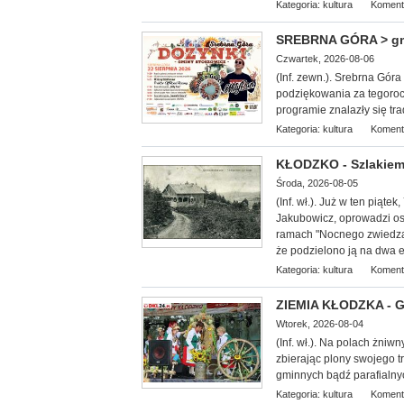
Kategoria:
kultura
Koment
SREBRNA GÓRA > gm. 
Czwartek, 2026-08-06
(Inf. zewn.). Srebrna Gór
podziękowania za tegoroc
programie znalazły się tr
Kategoria:
kultura
Koment
KŁODZKO - Szlakiem
Środa, 2026-08-05
(Inf. wł.
). Już w ten piąte
Jakubowicz, oprowadzi oso
ramach "Nocnego zwiedzan
że podzielono ją na dwa et
Kategoria:
kultura
Koment
ZIEMIA KŁODZKA - G
Wtorek, 2026-08-04
(Inf. wł.). Na
polach żniwny
zbierając plony swojego 
gminnych bądź parafialny
Kategoria:
kultura
Koment