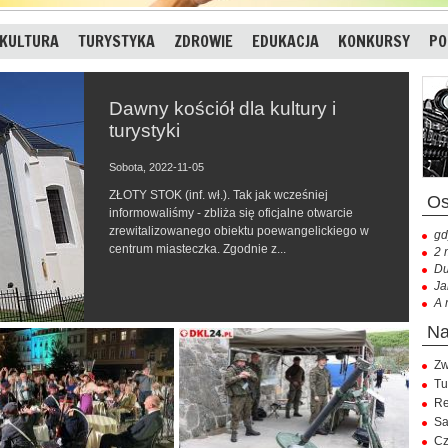
KULTURA
TURYSTYKA
ZDROWIE
EDUKACJA
KONKURSY
PO
Dawny kościół dla kultury i
turystyki
Sobota, 2022-11-05
ZŁOTY STOK (inf. wł.). Tak jak wcześniej
informowaliśmy - zbliża się oficjalne otwarcie
zrewitalizowanego obiektu poewangelickiego w
gd
centrum miasteczka. Zgodnie z...
2 
Du
Ja
A 
Zw
Tu
Re
Sa
Cz