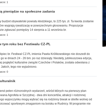
arze: 1
ą pieniądze na społeczne zadania
ny budżet obywatelski powiatu kłodzkiego, to 225 tys. zł. Ta kwota zostanie
tóre wygrają rywalizację w powszechnym głosowaniu. Propozycje
ie zgłaszać pomiędzy 14 sierpnia a 11 września br.
arze: 1
 tym roku bez Festiwalu CZ-PL
lipiec br. Festiwal CZ-PL imienia Pawła Królikowskiego nie doszedł do
go w dniach 24 - 26 bm. po raz dziesiąty. Niestety, jubileuszowa edycja,
iej pogłębić kulturalne związki Czechów i Polaków, została odwołana z
 Jakich, tego nie wyjaśniono.
arze: 0
lturalnik
ekend pełen różnorodnych wydarzeń, wśród których na pierwszy plan
ana Agrofeta w Szczytnej - dwa dni koncertów, atrakcji i rodzinnej
ego wypoczynku mogą wybrać się na rodzinny biwak w strefie wolnej od
ibicować sportowym zmaganiom na boisku w Rudnicy. W programie nie