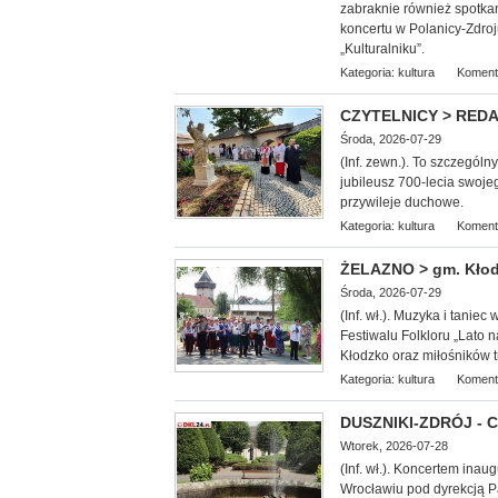
zabraknie również spotkan
koncertu w Polanicy-Zdroj
„Kulturalniku”.
Kategoria:
kultura
Koment
CZYTELNICY > REDAKC
Środa, 2026-07-29
(Inf. zewn.). To szczególn
jubileusz 700-lecia swoje
przywileje duchowe.
Kategoria:
kultura
Koment
ŻELAZNO > gm. Kłodz
Środa, 2026-07-29
(Inf. wł.). Muzyka i tani
Festiwalu Folkloru „Lato
Kłodzko oraz miłośników tr
Kategoria:
kultura
Koment
DUSZNIKI-ZDRÓJ - Co
Wtorek, 2026-07-28
(Inf. wł.). Koncerte
m inaug
Wrocławiu pod dyrekcją Pa