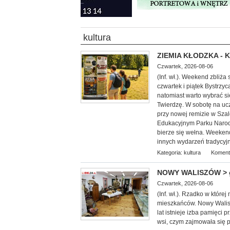
kultura
ZIEMIA KŁODZKA - Ku
Czwartek, 2026-08-06
(Inf. wł.). Weekend zbliża
czwartek i piątek Bystrzy
natomiast warto wybrać s
Twierdzę. W sobotę na ucz
przy nowej remizie w Sza
Edukacyjnym Parku Narod
bierze się wełna. Weekend
innych wydarzeń tradycyjn
Kategoria:
kultura
Koment
NOWY WALISZÓW > gm.
Czwartek, 2026-08-06
(Inf. wł.). Rzadko w które
mieszkańców. Nowy Walis
lat istnieje izba pamięci 
wsi, czym zajmowała się 