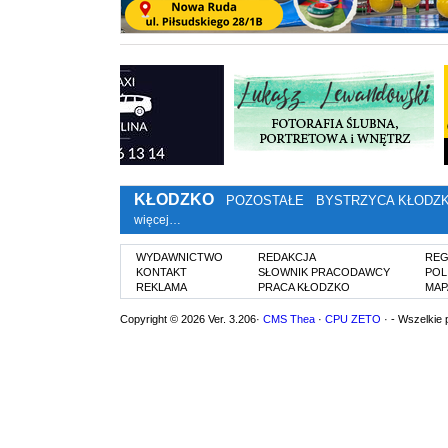
KŁODZKO
POZOSTAŁE
BYSTRZYCA KŁODZ
więcej…
WYDAWNICTWO
REDAKCJA
REG
KONTAKT
SŁOWNIK PRACODAWCY
POL
REKLAMA
PRACA KŁODZKO
MAP
Copyright © 2026 Ver. 3.206·
CMS Thea
·
CPU ZETO
· - Wszelkie