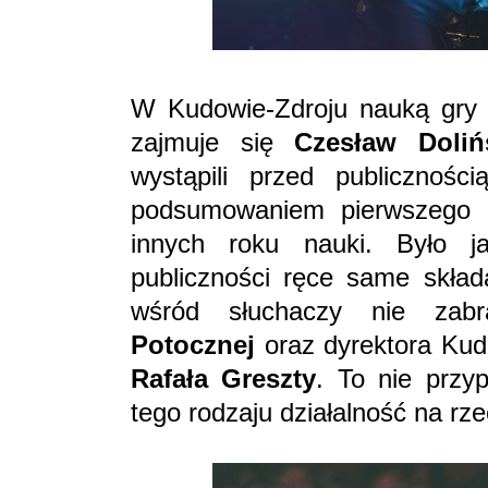
W Kudowie-Zdroju nauką gry g
zajmuje się
Czesław Doliń
wystąpili przed publicznośc
podsumowaniem pierwszego d
innych roku nauki. Było j
publiczności ręce same skład
wśród słuchaczy nie zabr
Potocznej
oraz dyrektora Kud
Rafała Greszty
. To nie prz
tego rodzaju działalność na r