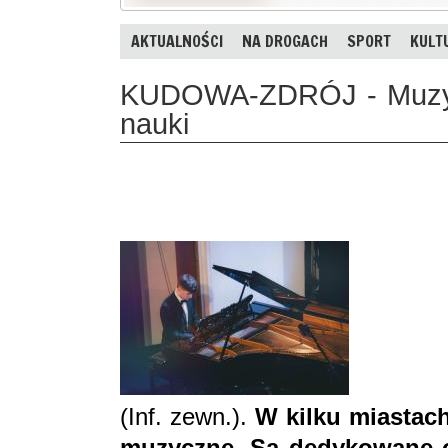
AKTUALNOŚCI
NA DROGACH
SPORT
KULT
KUDOWA-ZDRÓJ - Muzycz
nauki
(Inf. zewn.).
W kilku miastach
muzyczne. Są dedykowane o