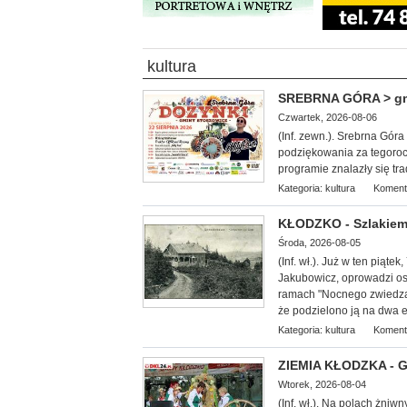
kultura
SREBRNA GÓRA > gm. 
Czwartek, 2026-08-06
(Inf. zewn.). Srebrna Gór
podziękowania za tegoroc
programie znalazły się tr
Kategoria:
kultura
Koment
KŁODZKO - Szlakiem
Środa, 2026-08-05
(Inf. wł.
). Już w ten piąte
Jakubowicz, oprowadzi oso
ramach "Nocnego zwiedzan
że podzielono ją na dwa et
Kategoria:
kultura
Koment
ZIEMIA KŁODZKA - G
Wtorek, 2026-08-04
(Inf. wł.). Na
polach żniwny