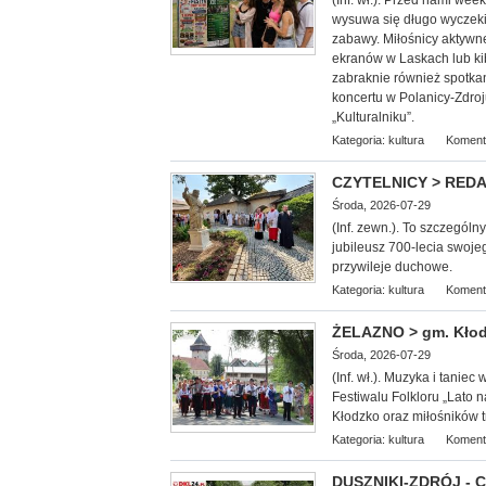
(Inf. wł.). Przed nami we
wysuwa się długo wyczekiw
zabawy. Miłośnicy aktywn
ekranów w Laskach lub k
zabraknie również spotkan
koncertu w Polanicy-Zdroj
„Kulturalniku”.
Kategoria:
kultura
Koment
CZYTELNICY > REDAKC
Środa, 2026-07-29
(Inf. zewn.). To szczególn
jubileusz 700-lecia swoje
przywileje duchowe.
Kategoria:
kultura
Koment
ŻELAZNO > gm. Kłodz
Środa, 2026-07-29
(Inf. wł.). Muzyka i tani
Festiwalu Folkloru „Lato
Kłodzko oraz miłośników tr
Kategoria:
kultura
Koment
DUSZNIKI-ZDRÓJ - Co