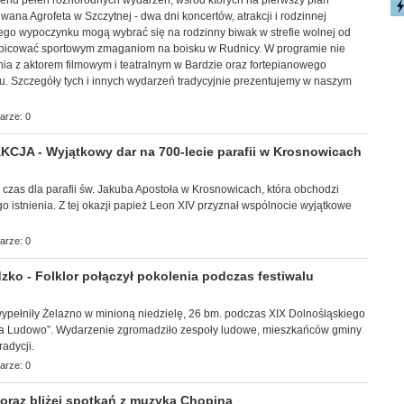
ekend pełen różnorodnych wydarzeń, wśród których na pierwszy plan
ana Agrofeta w Szczytnej - dwa dni koncertów, atrakcji i rodzinnej
ego wypoczynku mogą wybrać się na rodzinny biwak w strefie wolnej od
ibicować sportowym zmaganiom na boisku w Rudnicy. W programie nie
ia z aktorem filmowym i teatralnym w Bardzie oraz fortepianowego
u. Szczegóły tych i innych wydarzeń tradycyjnie prezentujemy w naszym
arze: 0
JA - Wyjątkowy dar na 700-lecie parafii w Krosnowicach
y czas dla parafii św. Jakuba Apostoła w Krosnowicach, która obchodzi
go istnienia. Z tej okazji papież Leon XIV przyznał wspólnocie wyjątkowe
arze: 0
ko - Folklor połączył pokolenia podczas festiwalu
ec wypełniły Żelazno w minioną niedzielę, 26 bm. podczas XIX Dolnośląskiego
 na Ludowo”. Wydarzenie zgromadziło zespoły ludowe, mieszkańców gminy
adycji.
arze: 0
raz bliżej spotkań z muzyką Chopina