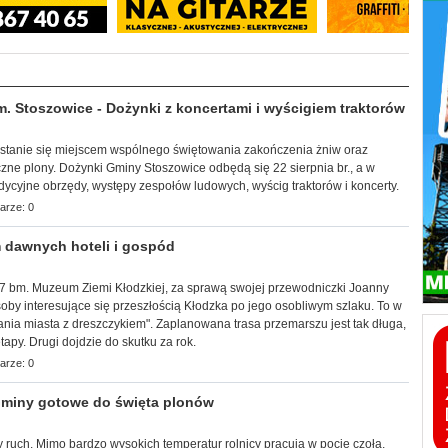
Stoszowice - Dożynki z koncertami i wyścigiem traktorów
a stanie się miejscem wspólnego świętowania zakończenia żniw oraz
zne plony. Dożynki Gminy Stoszowice odbędą się 22 sierpnia br., a w
adycyjne obrzędy, występy zespołów ludowych, wyścig traktorów i koncerty.
arze: 0
 dawnych hoteli i gospód
k, 7 bm. Muzeum Ziemi Kłodzkiej, za sprawą swojej przewodniczki Joanny
by interesujące się przeszłością Kłodzka po jego osobliwym szlaku. To w
ia miasta z dreszczykiem". Zaplanowana trasa przemarszu jest tak długa,
apy. Drugi dojdzie do skutku za rok.
arze: 0
miny gotowe do święta plonów
 ruch. Mimo bardzo wysokich temperatur rolnicy pracują w pocie czoła,