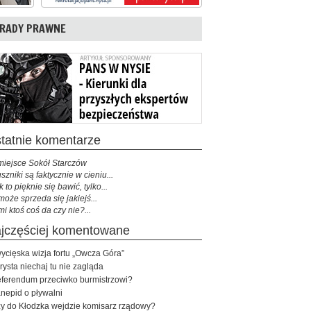
RADY PRAWNE
ostatnie komentarze
miejsce Sokół Starczów
szniki są faktycznie w cieniu...
k to pięknie się bawić, tylko...
może sprzeda się jakiejś...
mi ktoś coś da czy nie?...
najczęściej komentowane
ycięska wizja fortu „Owcza Góra”
rysta niechaj tu nie zagląda
ferendum przeciwko burmistrzowi?
nepid o pływalni
y do Kłodzka wejdzie komisarz rządowy?