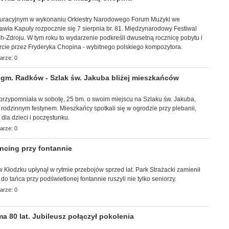
uracyjnym w wykonaniu Orkiestry Narodowego Forum Muzyki we
wła Kapuły rozpocznie się 7 sierpnia br. 81. Międzynarodowy Festiwal
-Zdroju. W tym roku to wydarzenie podkreśli dwusetną rocznicę pobytu i
rcie przez Fryderyka Chopina - wybitnego polskiego kompozytora.
arze: 0
m. Radków - Szlak św. Jakuba bliżej mieszkańców
a przypomniała w sobotę, 25 bm. o swoim miejscu na Szlaku św. Jakuba,
z rodzinnym festynem. Mieszkańcy spotkali się w ogrodzie przy plebanii,
i dla dzieci i poczęstunku.
arze: 0
cing przy fontannie
r w Kłodzku upłynął w rytmie przebojów sprzed lat. Park Strażacki zamienił
 do tańca przy podświetlonej fontannie ruszyli nie tylko seniorzy.
arze: 0
 80 lat. Jubileusz połączył pokolenia