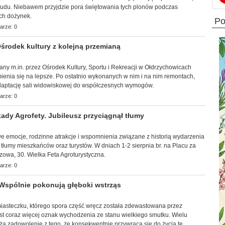
trudu. Niebawem przyjdzie pora świętowania tych plonów podczas
ch dożynek.
p
arze: 0
rodek kultury z kolejną przemianą
wany m.in. przez Ośrodek Kultury, Sportu i Rekreacji w Ołdrzychowicach
ienia się na lepsze. Po ostatnio wykonanych w nim i na nim remontach,
adaptację sali widowiskowej do współczesnych wymogów.
arze: 0
ady Agrofety. Jubileusz przyciągnął tłumy
towe emocje, rodzinne atrakcje i wspomnienia związane z historią wydarzenia
 tłumy mieszkańców oraz turystów. W dniach 1-2 sierpnia br. na Placu za
zowa, 30. Wielka Feta Agroturystyczna.
arze: 0
Wspólnie pokonują głęboki wstrząs
 miasteczku, którego spora część wręcz została zdewastowana przez
st coraz więcej oznak wychodzenia ze stanu wielkiego smutku. Wielu
ża zadowolenie z tego, że konsekwentnie przywraca się do życia te