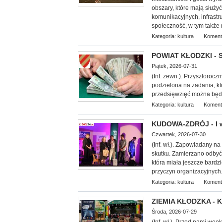
obszary, które mają służy
komunikacyjnych, infrastr
społeczność, w tym także 
Kategoria:
kultura
Koment
POWIAT KŁODZKI - S
Piątek, 2026-07-31
(Inf. zewn.). Przyszłorocz
podzielona na zadania, k
przedsięwzięć można będz
Kategoria:
kultura
Koment
KUDOWA-ZDRÓJ - I w
Czwartek, 2026-07-30
(Inf.
wł.). Zapowiadany na 
skutku. Zamierzano odbyć 
która miała jeszcze bardz
przyczyn organizacyjnych.
Kategoria:
kultura
Koment
ZIEMIA KŁODZKA - Ku
Środa, 2026-07-29