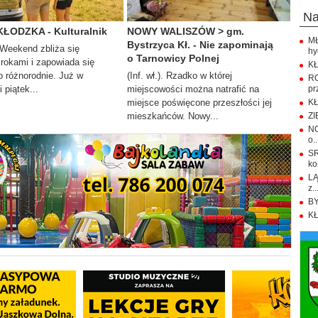
n
KŁODZKA - Kulturalnik
NOWY WALISZÓW > gm.
M
Bystrzyca Kł. - Nie zapominają
. Weekend zbliża się
hy
o Tarnowicy Polnej
krokami i zapowiada się
KŁ
 różnorodnie. Już w
(Inf. wł.). Rzadko w której
R
 piątek...
miejscowości można natrafić na
pr
miejsce poświęcone przeszłości jej
KŁ
mieszkańców. Nowy...
ZI
NO
o..
S
ko
LĄ
z..
BY
KŁ