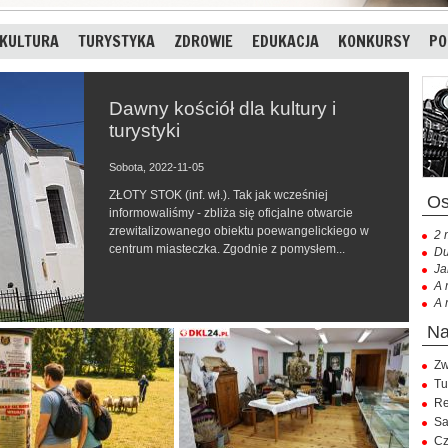
KULTURA
TURYSTYKA
ZDROWIE
EDUKACJA
KONKURSY
PO
Dawny kościół dla kultury i
turystyki
Sobota, 2022-11-05
ZŁOTY STOK (inf. wł.). Tak jak wcześniej
informowaliśmy - zbliża się oficjalne otwarcie
zrewitalizowanego obiektu poewangelickiego w
2 
centrum miasteczka. Zgodnie z pomysłem...
Du
Ja
A 
A 
Zw
Tu
Re
Sa
Cz