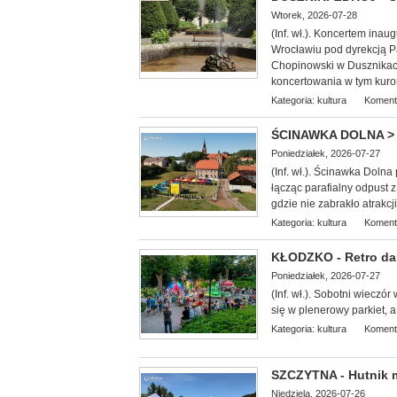
Wtorek, 2026-07-28
(Inf. wł.). Koncerte
m inaug
Wrocławiu pod dyrekcją Pa
Chopinowski w Dusznikach
koncertowania w tym kuro
Kategoria:
kultura
Koment
ŚCINAWKA DOLNA > g
Poniedziałek, 2026-07-27
(Inf. wł.). Ścinawka Doln
łącząc parafialny odpust 
gdzie nie zabrakło atrakcj
Kategoria:
kultura
Koment
KŁODZKO - Retro dan
Poniedziałek, 2026-07-27
(Inf. wł.). Sobotni wieczó
się w plenerowy parkiet, a
Kategoria:
kultura
Koment
SZCZYTNA - Hutnik ma
Niedziela, 2026-07-26