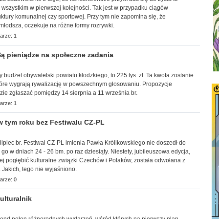
ć wszystkim w pierwszej kolejności. Tak jest w przypadku ciągów
uktury komunalnej czy sportowej. Przy tym nie zapomina się, że
młodsza, oczekuje na różne formy rozrywki.
arze: 1
ą pieniądze na społeczne zadania
ny budżet obywatelski powiatu kłodzkiego, to 225 tys. zł. Ta kwota zostanie
tóre wygrają rywalizację w powszechnym głosowaniu. Propozycje
ie zgłaszać pomiędzy 14 sierpnia a 11 września br.
arze: 1
 tym roku bez Festiwalu CZ-PL
lipiec br. Festiwal CZ-PL imienia Pawła Królikowskiego nie doszedł do
go w dniach 24 - 26 bm. po raz dziesiąty. Niestety, jubileuszowa edycja,
iej pogłębić kulturalne związki Czechów i Polaków, została odwołana z
 Jakich, tego nie wyjaśniono.
arze: 0
lturalnik