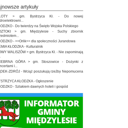
ajnowsze artykuły
ŁOTY > gm. Bystrzyca Kł. - Do nowej
droelektrowni...
ODZKO - Do twierdzy na Święto Wojska Polskiego
OZTOKI > gm. Międzylesie - Suchy zbiornik
zedmiotem...
ODZKO - >>Orlik<< dla społeczności Jurandowa
EMIA KŁODZKA - Kulturalnik
WY WALISZÓW > gm. Bystrzyca Kł. - Nie zapominają
.
REBRNA GÓRA > gm. Stoszowice - Dożynki z
ncertami i...
DEK-ZDRÓJ - Wciąż poszukują rzeźby Nepomucena
.
STRZYCA KŁODZKA - Ogłoszenie
ODZKO - Szlakiem dawnych hoteli i gospód