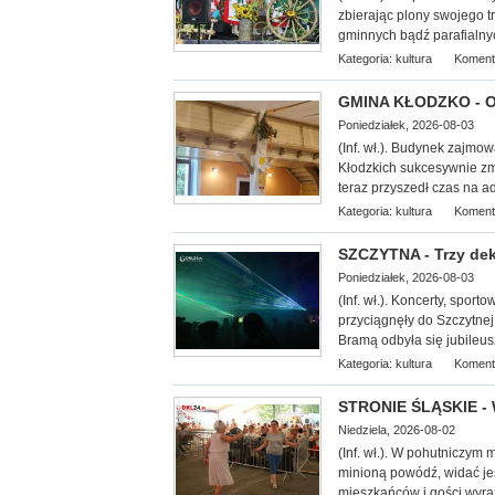
zbierając plony swojego 
gminnych bądź parafialny
Kategoria:
kultura
Koment
GMINA KŁODZKO - Oś
Poniedziałek, 2026-08-03
(Inf. wł.). Budynek zajmo
Kłodzkich su
kcesywnie zm
teraz przyszedł czas na 
Kategoria:
kultura
Koment
SZCZYTNA - Trzy dek
Poniedziałek, 2026-08-03
(Inf. wł.). Koncerty, spor
przyciągnęły do Szczytnej
Bramą odbyła się jubileus
Kategoria:
kultura
Koment
STRONIE ŚLĄSKIE - 
Niedziela, 2026-08-02
(Inf. wł.). W pohutniczym
minioną powódź, widać je
mieszkańców i gości wyra