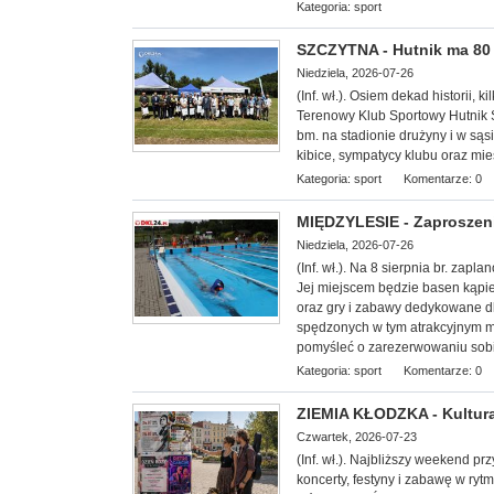
Kategoria:
sport
SZCZYTNA - Hutnik ma 80 l
Niedziela, 2026-07-26
(Inf. wł.). Osiem dekad historii, k
Terenowy Klub Sportowy Hutnik S
bm. na stadionie drużyny i w sąs
kibice, sympatycy klubu oraz mi
Kategoria:
sport
Komentarze: 0
MIĘDZYLESIE - Zaproszeni
Niedziela, 2026-07-26
(Inf. wł.). Na 8 sierp
nia br. zapla
Jej miejscem będzie basen kąpie
oraz gry i zabawy dedykowane dl
spędzonych w tym atrakcyjnym mi
pomyśleć o zarezerwowaniu sobi
Kategoria:
sport
Komentarze: 0
ZIEMIA KŁODZKA - Kultura
Czwartek, 2026-07-23
(Inf. wł.). Najbliższy weekend p
koncerty, festyny i zabawę w ryt