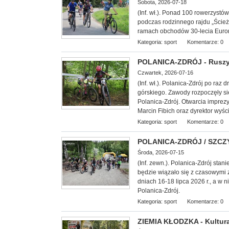
Sobota, 2026-07-18
(Inf. wł.). Ponad 100 rowerzyst
podczas rodzinnego rajdu „Ście
ramach obchodów 30-lecia Euror
Kategoria:
sport
Komentarze: 0
POLANICA-ZDRÓJ - Ruszył
Czwartek, 2026-07-16
(Inf. wł.). Polanica-Zdrój po raz
górskiego. Zawody rozpoczęły s
Polanica-Zdrój. Otwarcia imprez
Marcin Fibich oraz dyrektor wyśc
Kategoria:
sport
Komentarze: 0
POLANICA-ZDRÓJ / SZCZYT
Środa, 2026-07-15
(Inf. zewn.). Polanica-Zdrój stani
będzie wiązało się z czasowymi 
dniach 16-18 lipca 2026 r., a w 
Polanica-Zdrój.
Kategoria:
sport
Komentarze: 0
ZIEMIA KŁODZKA - Kultura