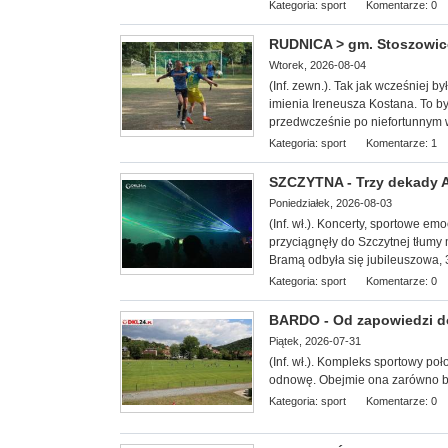
Kategoria:
sport
Komentarze: 0
RUDNICA > gm. Stoszowice 
Wtorek, 2026-08-04
(Inf. zewn.). Tak jak wcześniej b
imienia Ireneusza Kostana. To był
przedwcześnie po niefortunnym
Kategoria:
sport
Komentarze: 1
SZCZYTNA - Trzy dekady Ag
Poniedziałek, 2026-08-03
(Inf. wł.). Koncerty, sportowe e
przyciągnęły do Szczytnej tłumy 
Bramą odbyła się jubileuszowa, 3
Kategoria:
sport
Komentarze: 0
BARDO - Od zapowiedzi do 
Piątek, 2026-07-31
(Inf. wł.). Kompleks sportowy
poł
odnowę. Obejmie ona zarówno boi
Kategoria:
sport
Komentarze: 0