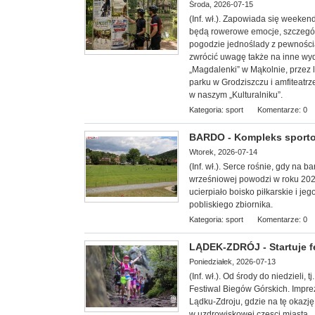
Środa, 2026-07-15
(Inf. wł.). Zapowiada się week
będą rowerowe emocje, szczególn
pogodzie jednoślady z pewnością 
zwrócić uwagę także na inne wy
„Magdalenki” w Mąkolnie, przez 
parku w Grodziszczu i amfiteatrz
w naszym „Kulturalniku”.
Kategoria:
sport
Komentarze: 0
BARDO - Kompleks sporto
Wtorek, 2026-07-14
(Inf. wł.). Serce rośnie, gdy na 
wrześniowej powodzi w roku 20
ucierpiało boisko piłkarskie i 
pobliskiego zbiornika.
Kategoria:
sport
Komentarze: 0
LĄDEK-ZDRÓJ - Startuje f
Poniedziałek, 2026-07-13
(Inf. wł.). Od środy do niedzieli,
Festiwal Biegów Górskich. Impre
Lądku-Zdroju, gdzie na tę okazję
w uzdrowiskowej częsci miasta.