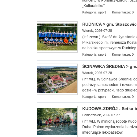
koncertu w Polanicy-Zdroju. Szc
„Kulturalniku”.
Kategoria:
sport
Komentarze: 0
RUDNICA > gm. Stoszowice -
Wtorek, 2026-07-28
(Inf. zewn.). Sześć drużyn stan
Piłkarskiego im. Ireneusza Kosta
na boisku sportowym w Rudnicy.
Kategoria:
sport
Komentarze: 0
ŚCINAWKA ŚREDNIA > gm. 
Wtorek, 2026-07-28
(Inf. wł.). W Ścinawce Średniej 
podróży samochodem i rowerem.
gdzie - w przypadku tego drugie
Kategoria:
sport
Komentarze: 0
KUDOWA-ZDRÓJ - Setka b
Poniedziałek, 2026-07-27
(Inf. wł.). W minioną
sobotę Kudow
Duba. Patron wydarzenia bardzo 
integrujące lekkoatletów.