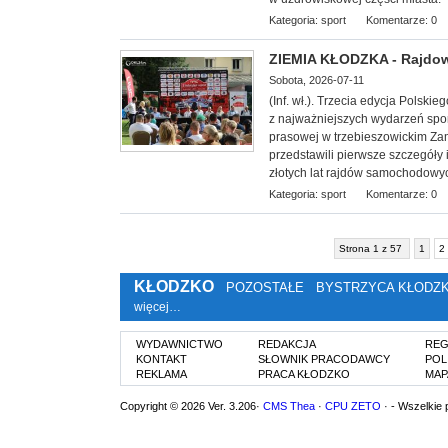
Kategoria:
sport
Komentarze: 0
ZIEMIA KŁODZKA - Rajdowe
Sobota, 2026-07-11
(Inf. wł.). Trzecia edycja Polsk
z najważniejszych wydarzeń spor
prasowej w trzebieszowickim Zam
przedstawili pierwsze szczegóły
złotych lat rajdów samochodowy
Kategoria:
sport
Komentarze: 0
Strona 1 z 57
1
2
KŁODZKO
POZOSTAŁE
BYSTRZYCA KŁODZ
więcej…
WYDAWNICTWO
REDAKCJA
REG
KONTAKT
SŁOWNIK PRACODAWCY
POL
REKLAMA
PRACA KŁODZKO
MAP
Copyright © 2026 Ver. 3.206·
CMS Thea
·
CPU ZETO
· - Wszelkie