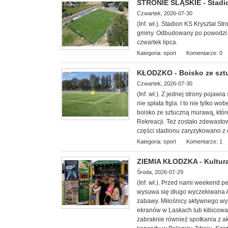
STRONIE ŚLĄSKIE - Stadi
Czwartek, 2026-07-30
(Inf. wł.). Stadion KS Kryształ 
gminy. Odbudowany po powodzi z w
czwartek lipca.
Kategoria:
sport
Komentarze: 0
KŁODZKO - Boisko ze sz
Czwartek, 2026-07-30
(Inf. wł.). Z jednej strony poja
nie spłata figla. I to nie tylko 
boisko ze sztuczną murawą, któr
Rekreacji. Też zostało zdewast
części stadionu zaryzykowano z 
Kategoria:
sport
Komentarze: 1
ZIEMIA KŁODZKA - Kultura
Środa, 2026-07-29
(Inf. wł.). Przed nami weekend 
wysuwa się długo wyczekiwana Agr
zabawy. Miłośnicy aktywnego wyp
ekranów w Laskach lub kibicowa
zabraknie również spotkania z a