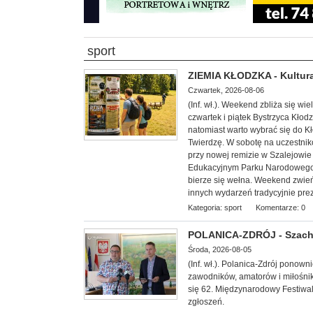
sport
ZIEMIA KŁODZKA - Kultura
Czwartek, 2026-08-06
(Inf. wł.). Weekend zbliża się w
czwartek i piątek Bystrzyca Kłod
natomiast warto wybrać się do 
Twierdzę. W sobotę na uczestnik
przy nowej remizie w Szalejowi
Edukacyjnym Parku Narodowego G
bierze się wełna. Weekend zwieńc
innych wydarzeń tradycyjnie pre
Kategoria:
sport
Komentarze: 0
POLANICA-ZDRÓJ - Szachow
Środa, 2026-08-05
(Inf. wł.). Polanica-Zdrój ponow
zawodników, amatorów i miłośnik
się 62. Międzynarodowy Festiwal
zgłoszeń.