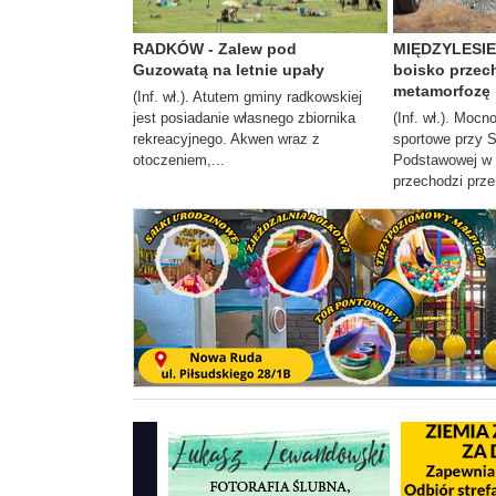
RADKÓW - Zalew pod
MIĘDZYLESIE 
Guzowatą na letnie upały
boisko przec
metamorfozę
(Inf. wł.). Atutem gminy radkowskiej
jest posiadanie własnego zbiornika
(Inf. wł.). Moc
rekreacyjnego. Akwen wraz z
sportowe przy 
otoczeniem,...
Podstawowej w 
przechodzi prze