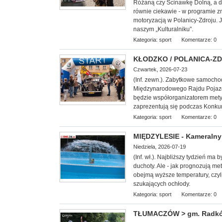
Różaną czy Ścinawkę Dolną, a d
równie ciekawie - w programie z
motoryzacją w Polanicy-Zdroju. 
naszym „Kulturalniku”.
Kategoria:
sport
Komentarze: 0
KŁODZKO / POLANICA-ZDRÓ
Czwartek, 2026-07-23
(Inf. zewn.). Zabytkowe samoch
Międzynarodowego Rajdu Pojazd
będzie współorganizatorem mety I 
zaprezentują się podczas Konkur
Kategoria:
sport
Komentarze: 0
MIĘDZYLESIE - Kameralny 
Niedziela, 2026-07-19
(Inf. wł.). Najbliższy tydzień ma
duchoty. Ale - jak prognozują met
obejmą wyższe temperatury, czyl
szukających ochłody.
Kategoria:
sport
Komentarze: 0
TŁUMACZÓW > gm. Radków -