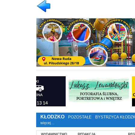
KŁODZKO
POZOSTAŁE
BYSTRZYCA KŁODZ
więcej…
WYDAWNICTWO
REDAKCJA
REG