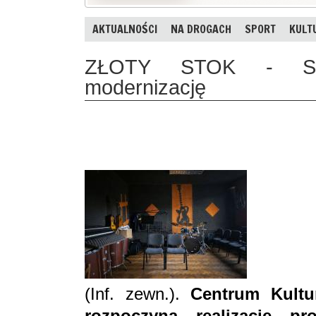
AKTUALNOŚCI
NA DROGACH
SPORT
KULT
ZŁOTY STOK - Sal
modernizację
(Inf. zewn.).
Centrum Kultur
rozpoczyna realizację pro