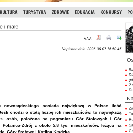
KULTURA
TURYSTYKA
ZDROWIE
EDUKACJA
KONKURSY
PO
 i małe
A
A
A
Napisano dnia: 2026-06-07 16:50:45
Ba
Dl
gd
2 
Du
 nowosądeckiego posiada największą w Polsce ilość
Zw
eśli chodzi o stałą liczbę ich mieszkańców, to największą
Tu
tys. osób, położona na pograniczu Gór Stołowych i Gór
Re
ę Polanica-Zdrój z około 5,8 tys. mieszkańców, leżąca na
Sa
Cz
e, Góry Stołowe i Kotlina Kłodzka.