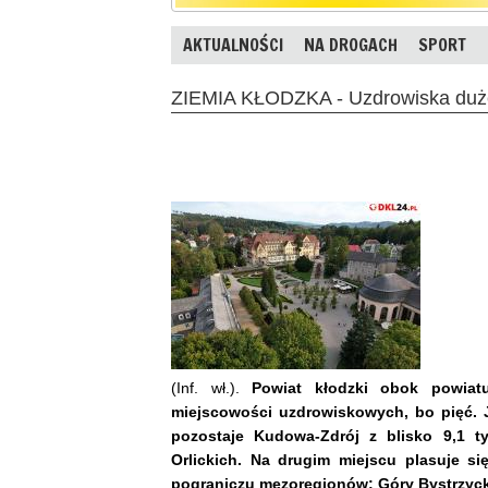
AKTUALNOŚCI
NA DROGACH
SPORT
ZIEMIA KŁODZKA - Uzdrowiska duże
(Inf. wł.).
Powiat kłodzki obok powiatu
miejscowości uzdrowiskowych, bo pięć. J
pozostaje Kudowa-Zdrój z blisko 9,1 
Orlickich. Na drugim miejscu plasuje si
pograniczu mezoregionów: Góry Bystrzycki