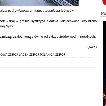
ością uzdrowiskową z niedużą populacją tubylców
p
le-Zdrój w gminie Bystrzyca Kłodzka. Miejscowość liczy blisko
nej Nysy.
czniczą, uzależnioną głównie od składu źródeł wód mineralnych.
(bwb)
DOWA-ZDRÓJ
,
LĄDEK-ZDRÓJ
,
POLANICA-ZDRÓJ