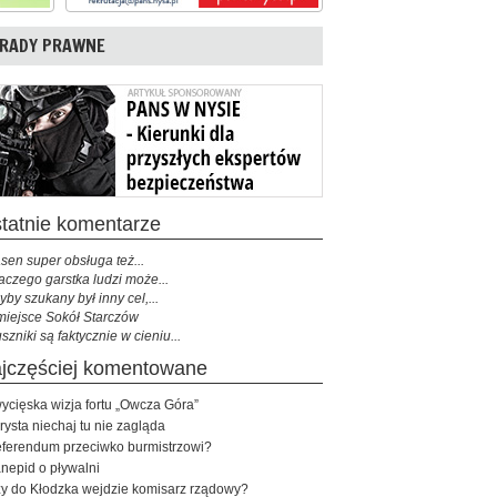
RADY PRAWNE
ostatnie komentarze
sen super obsługa też...
aczego garstka ludzi może...
yby szukany był inny cel,...
miejsce Sokół Starczów
szniki są faktycznie w cieniu...
najczęściej komentowane
ycięska wizja fortu „Owcza Góra”
rysta niechaj tu nie zagląda
ferendum przeciwko burmistrzowi?
nepid o pływalni
y do Kłodzka wejdzie komisarz rządowy?