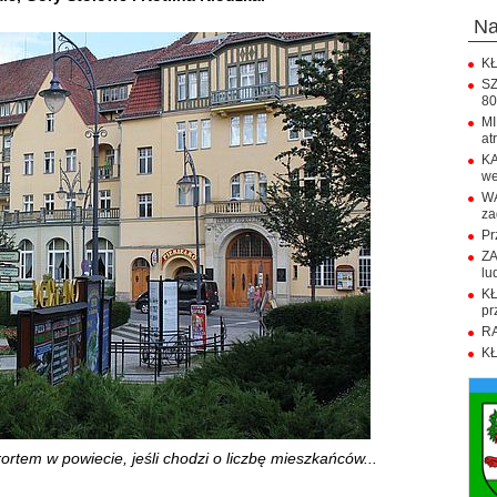
n
KŁ
SZ
80
M
at
KA
we
WA
za
Pr
ZA
lu
K
pr
RA
KŁ
rtem w powiecie, jeśli chodzi o liczbę mieszkańców...