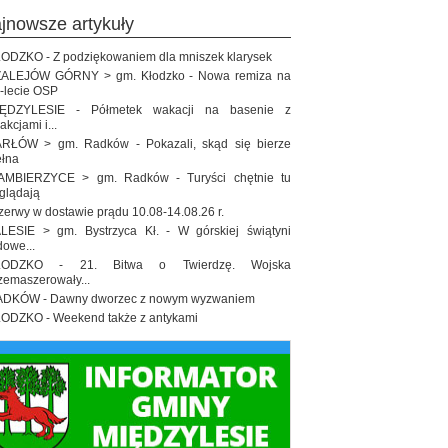
ajnowsze artykuły
ODZKO - Z podziękowaniem dla mniszek klarysek
ALEJÓW GÓRNY > gm. Kłodzko - Nowa remiza na
-lecie OSP
IĘDZYLESIE - Półmetek wakacji na basenie z
rakcjami i...
RŁÓW > gm. Radków - Pokazali, skąd się bierze
łna
MBIERZYCE > gm. Radków - Turyści chętnie tu
glądają
zerwy w dostawie prądu 10.08-14.08.26 r.
LESIE > gm. Bystrzyca Kł. - W górskiej świątyni
dowe...
ŁODZKO - 21. Bitwa o Twierdzę. Wojska
zemaszerowały...
DKÓW - Dawny dworzec z nowym wyzwaniem
ODZKO - Weekend także z antykami