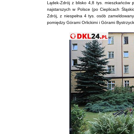
Lądek-Zdrój z blisko 4,8 tys. mieszkańców p
najstarszych w Polsce (po Cieplicach Śląski
Zdrój, z niespełna 4 tys. osób zameldowanyc
pomiędzy Górami Orlickimi i Górami Bystrzyck