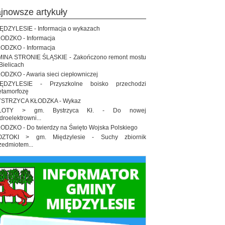
ajnowsze artykuły
ĘDZYLESIE - Informacja o wykazach
ODZKO - Informacja
ODZKO - Informacja
INA STRONIE ŚLĄSKIE - Zakończono remont mostu
Bielicach
ODZKO - Awaria sieci ciepłowniczej
IĘDZYLESIE - Przyszkolne boisko przechodzi
tamorfozę
STRZYCA KŁODZKA - Wykaz
ŁOTY > gm. Bystrzyca Kł. - Do nowej
droelektrowni...
ODZKO - Do twierdzy na Święto Wojska Polskiego
OZTOKI > gm. Międzylesie - Suchy zbiornik
zedmiotem...