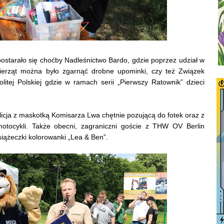
ostarało się choćby Nadleśnictwo Bardo, gdzie poprzez udział w
ierząt można było zgarnąć drobne upominki, czy też Związek
itej Polskiej gdzie w ramach serii „Pierwszy Ratownik” dzieci
licja z maskotką Komisarza Lwa chętnie pozującą do fotek oraz z
otocykli. Także obecni, zagraniczni goście z THW OV Berlin
książeczki kolorowanki „Lea & Ben”.