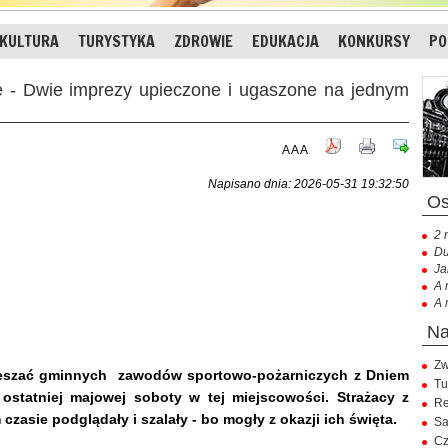
KULTURA
TURYSTYKA
ZDROWIE
EDUKACJA
KONKURSY
PO
 Dwie imprezy upieczone i ugaszone na jednym
A
A
A
Napisano dnia: 2026-05-31 19:32:50
2 
Du
Ja
A 
A 
Zw
mieszać gminnych zawodów sportowo-pożarniczych z Dniem
Tu
ostatniej majowej soboty w tej miejscowości. Strażacy z
Re
czasie podglądały i szalały - bo mogły z okazji ich święta.
Sa
Cz