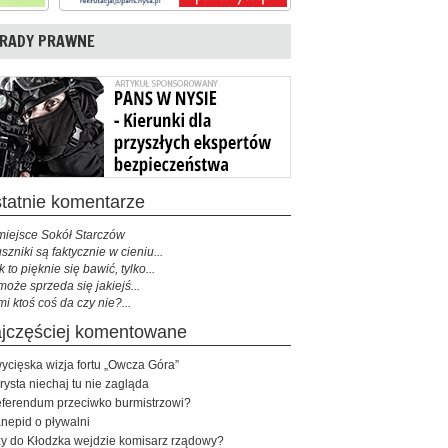
RADY PRAWNE
ostatnie komentarze
miejsce Sokół Starczów
szniki są faktycznie w cieniu...
k to pięknie się bawić, tylko...
może sprzeda się jakiejś...
mi ktoś coś da czy nie?...
najczęściej komentowane
ycięska wizja fortu „Owcza Góra”
rysta niechaj tu nie zagląda
ferendum przeciwko burmistrzowi?
nepid o pływalni
y do Kłodzka wejdzie komisarz rządowy?