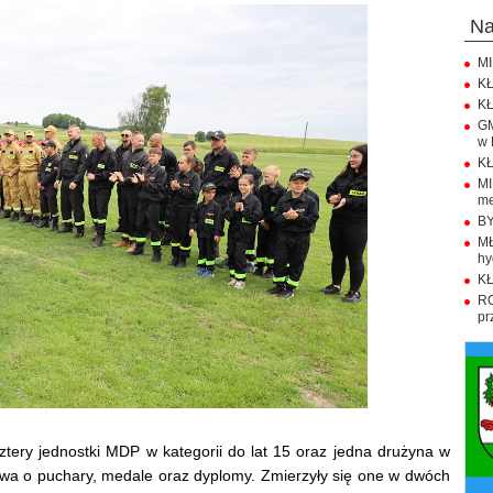
n
MI
KŁ
KŁ
GM
w 
KŁ
M
me
BY
M
hy
KŁ
R
pr
ztery jednostki MDP w kategorii do lat 15 oraz jedna drużyna w
ctwa o puchary, medale oraz dyplomy. Zmierzyły się one w dwóch