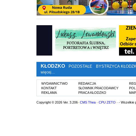
KŁODZKO
POZOSTAŁE
BYSTRZYCA KŁODZ
więcej…
WYDAWNICTWO
REDAKCJA
REG
KONTAKT
SŁOWNIK PRACODAWCY
POL
REKLAMA
PRACA KŁODZKO
MAP
Copyright © 2026 Ver. 3.206·
CMS Thea
·
CPU ZETO
· - Wszelkie