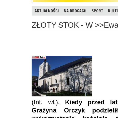
AKTUALNOŚCI
NA DROGACH
SPORT
KULT
ZŁOTY STOK - W >>Ewang
(Inf. wł.).
Kiedy przed lat
Grażyna Orczyk podziel