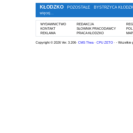
KŁODZKO
POZOSTAŁE
BYSTRZYCA KŁODZ
więcej…
WYDAWNICTWO
REDAKCJA
REG
KONTAKT
SŁOWNIK PRACODAWCY
POL
REKLAMA
PRACA KŁODZKO
MAP
Copyright © 2026 Ver. 3.206·
CMS Thea
·
CPU ZETO
· - Wszelkie