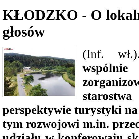
KŁODZKO - O lokalne
głosów
(Inf. wł.)
wspólni
zorgani
starost
perspektywie turystyki na
tym rozwojowi m.in. przed
udziału w konferowaiu skor