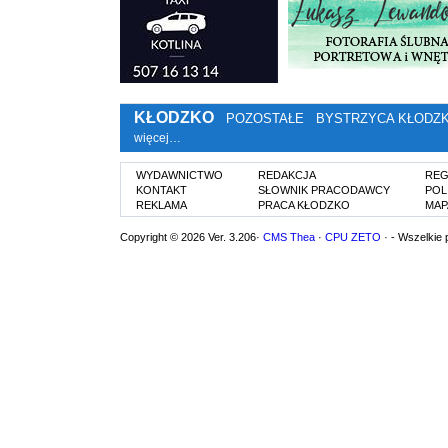
KŁODZKO
POZOSTAŁE
BYSTRZYCA KŁODZ
więcej…
WYDAWNICTWO
REDAKCJA
REG
KONTAKT
SŁOWNIK PRACODAWCY
POL
REKLAMA
PRACA KŁODZKO
MAP
Copyright © 2026 Ver. 3.206·
CMS Thea
·
CPU ZETO
· - Wszelkie