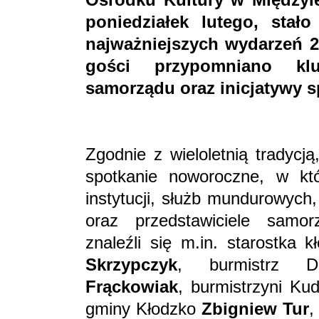
poniedziałek lutego, sta
najważniejszych wydarzeń 2
gości przypomniano klu
samorządu oraz inicjatywy 
Zgodnie z wieloletnią tradycj
spotkanie noworoczne, w któr
instytucji, służb mundurowych,
oraz przedstawiciele samo
znaleźli się m.in. starostka 
Skrzypczyk
, burmistrz D
Frąckowiak
, burmistrzyni K
gminy Kłodzko
Zbigniew Tur
,