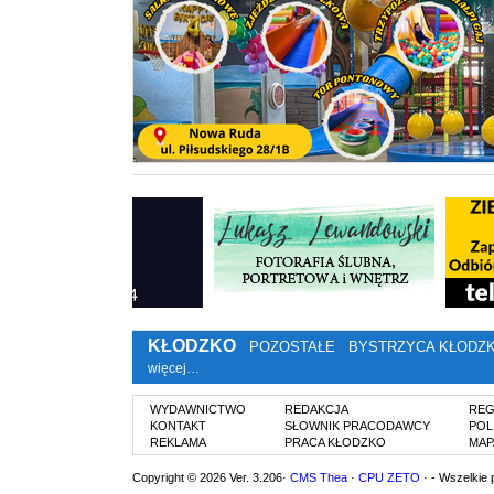
KŁODZKO
POZOSTAŁE
BYSTRZYCA KŁODZ
więcej…
WYDAWNICTWO
REDAKCJA
REG
KONTAKT
SŁOWNIK PRACODAWCY
POL
REKLAMA
PRACA KŁODZKO
MAP
Copyright © 2026 Ver. 3.206·
CMS Thea
·
CPU ZETO
· - Wszelkie