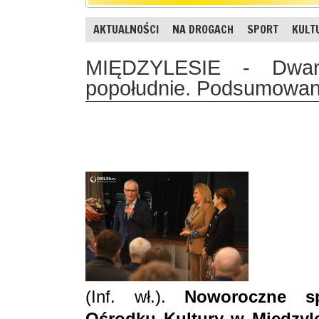
AKTUALNOŚCI
NA DROGACH
SPORT
KULT
MIĘDZYLESIE - Dwan
popołudnie. Podsumowan
(Inf. wł.).
Noworoczne s
Ośrodku Kultury w Międzyl