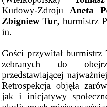
Kudowy-Zdroju
Aneta P
Zbigniew Tur
, burmistrz 
in.
Gości przywitał burmistrz
zebranych do obejrze
przedstawiającej najważnie
Retrospekcja objęła zarówn
jak i inicjatywy społecz
okolicznych miejscowościa