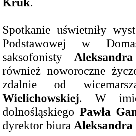
Kruk
.
Spotkanie uświetniły wys
Podstawowej w Domasz
saksofonisty
Aleksandra
również noworoczne życze
zdalnie od wicemar
Wielichowskiej
. W imie
dolnośląskiego
Pawła Gan
dyrektor biura
Aleksandra