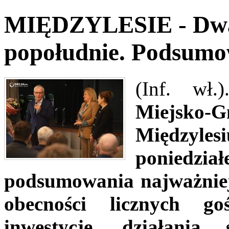
MIĘDZYLESIE - Dwan
popołudnie. Podsumo
(Inf. wł
Miejsko-
Międzyles
poniedział
podsumowania najważnie
obecności licznych g
inwestycje, działania