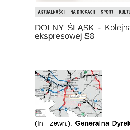
AKTUALNOŚCI
NA DROGACH
SPORT
KULT
DOLNY ŚLĄSK - Kolejna 
ekspresowej S8
(Inf. zewn.).
Generalna Dyrek