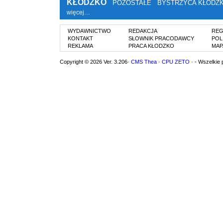
KŁODZKO
POZOSTAŁE
BYSTRZYCA KŁODZ
więcej…
WYDAWNICTWO
REDAKCJA
REG
KONTAKT
SŁOWNIK PRACODAWCY
POL
REKLAMA
PRACA KŁODZKO
MAP
Copyright © 2026 Ver. 3.206·
CMS Thea
·
CPU ZETO
· - Wszelkie