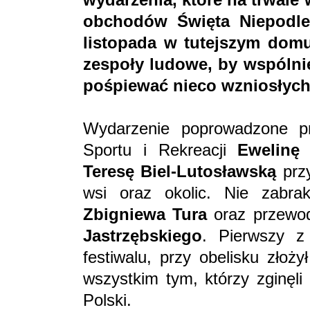
obchodów Święta Niepodleg
listopada w tutejszym domu
zespoły ludowe, by wspólni
pośpiewać nieco wzniosłych 
Wydarzenie poprowadzone pr
Sportu i Rekreacji
Ewelinę 
Teresę Biel-Lutosławską
przy
wsi oraz okolic. Nie zabra
Zbigniewa Tura
oraz przewo
Jastrzębskiego
. Pierwszy z
festiwalu, przy obelisku złoż
wszystkim tym, którzy zginęl
Polski.