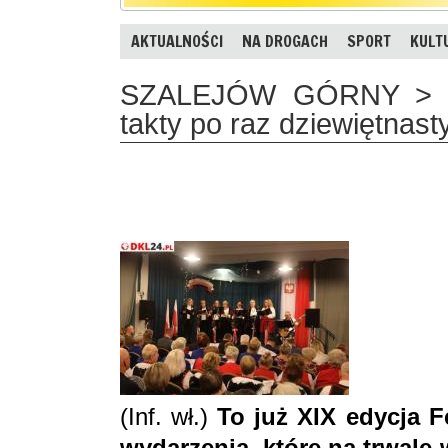
AKTUALNOŚCI
NA DROGACH
SPORT
KULT
SZALEJÓW GÓRNY > gm.
takty po raz dziewiętnast
(Inf. wł.)
To już XIX edycja F
wydarzenia, które na trwale