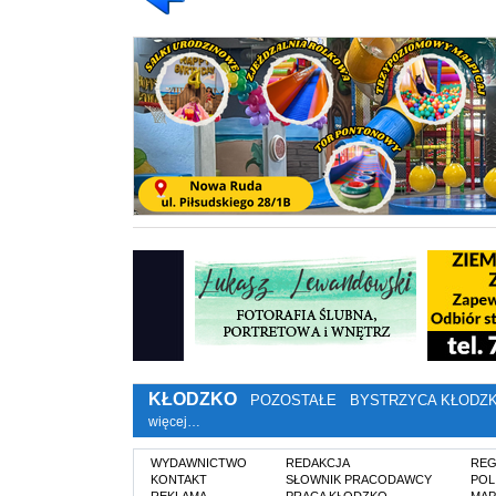
KŁODZKO
POZOSTAŁE
BYSTRZYCA KŁODZ
więcej…
WYDAWNICTWO
REDAKCJA
REG
KONTAKT
SŁOWNIK PRACODAWCY
POL
REKLAMA
PRACA KŁODZKO
MAP