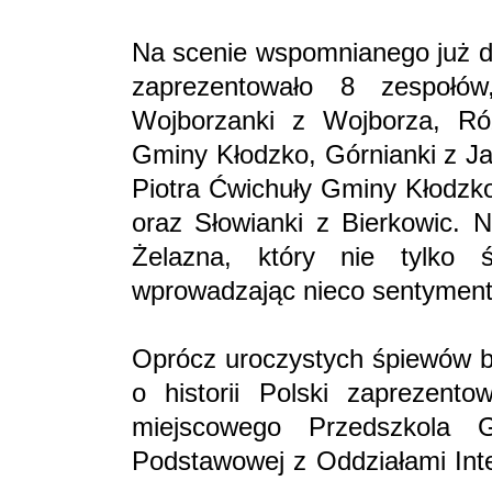
Na scenie wspomnianego już do
zaprezentowało 8 zespoł
Wojborzanki z Wojborza, Ró
Gminy Kłodzko, Górnianki z Ja
Piotra Ćwichuły Gminy Kłodzko
oraz Słowianki z Bierkowic. N
Żelazna, który nie tylko ś
wprowadzając nieco sentymenta
Oprócz uroczystych śpiewów by
o historii Polski zaprezent
miejscowego Przedszkola 
Podstawowej z Oddziałami Int