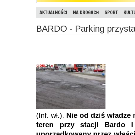
AKTUALNOŚCI
NA DROGACH
SPORT
KULT
BARDO - Parking przysta
(Inf. wł.).
Nie od dziś władze m
teren przy stacji Bardo 
uporządkowany przez właści