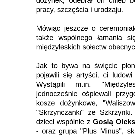
dożynek, odebrał on chleb bę
pracy, szczęścia i urodzaju.
Mówiąc jeszcze o ceremonial
także wspólnego łamania si
międzyleskich sołectw obecnyc
Jak to bywa na święcie plon
pojawili się artyści, ci ludo
Wystąpili m.in. "Międzyle
jednocześnie ośpiewali przy
kosze dożynkowe, "Waliszo
"Skrzynczanki" ze Szkrzynki
dzieci wspólnie z
Gosią Olek
- oraz grupa "Plus Minus", sk