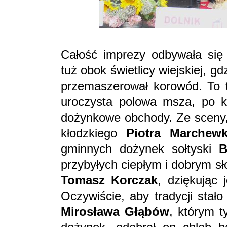
Całość imprezy odbywała się 
tuż obok świetlicy wiejskiej, g
przemaszerował korowód. To t
uroczysta polowa msza, po któ
dożynkowe obchody. Ze sceny, 
kłodzkiego
Piotra Marchew
gminnych dożynek sołtyski
B
przybyłych ciepłym i dobrym s
Tomasz Korczak
, dziękując 
Oczywiście, aby tradycji stał
Mirosława Głąbów
, którym t