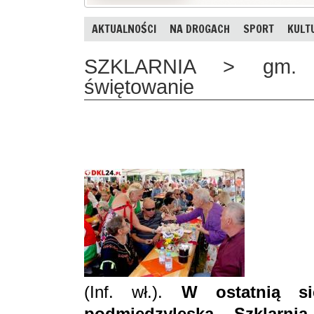
AKTUALNOŚCI
NA DROGACH
SPORT
KULT
SZKLARNIA > gm. M
świętowanie
(Inf. wł.).
W ostatnią si
podmiędzyleska Szklarn