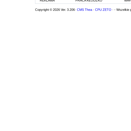
REKLAMA
PRACA KŁODZKO
MAP
Copyright © 2026 Ver. 3.206·
CMS Thea
·
CPU ZETO
· - Wszelkie