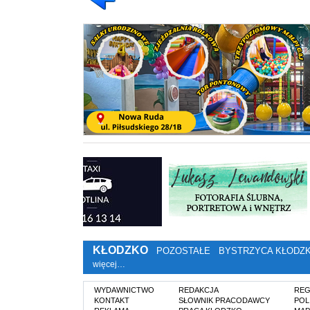
KŁODZKO
POZOSTAŁE
BYSTRZYCA KŁODZ
więcej…
WYDAWNICTWO
REDAKCJA
REG
KONTAKT
SŁOWNIK PRACODAWCY
POL