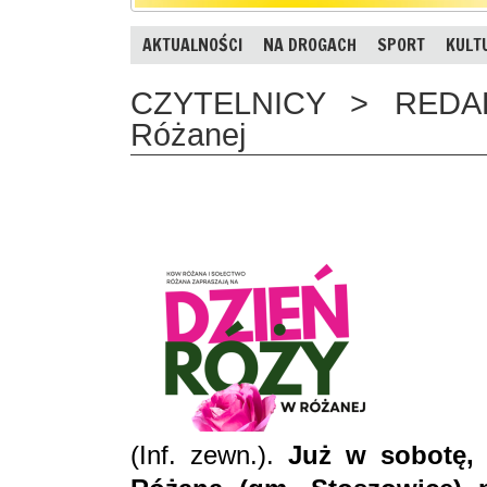
AKTUALNOŚCI
NA DROGACH
SPORT
KULT
CZYTELNICY > REDAK
Różanej
(Inf. zewn.).
Już w sobotę, 